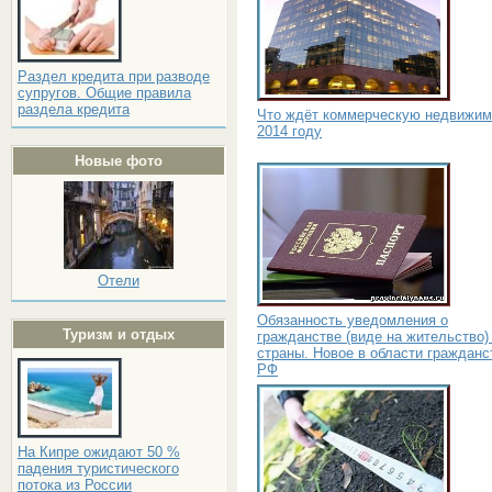
Раздел кредита при разводе
супругов. Общие правила
раздела кредита
Что ждёт коммерческую недвижим
2014 году
Новые фото
Отели
Обязанность уведомления о
Туризм и отдых
гражданстве (виде на жительство)
страны. Новое в области гражданс
РФ
На Кипре ожидают 50 %
падения туристического
потока из России