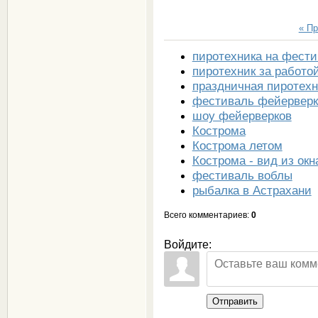
« П
пиротехника на фест
пиротехник за работо
праздничная пиротехн
фестиваль фейерверк
шоу фейерверков
Кострома
Кострома летом
Кострома - вид из окн
фестиваль воблы
рыбалка в Астрахани
Всего комментариев
:
0
Войдите:
Отправить