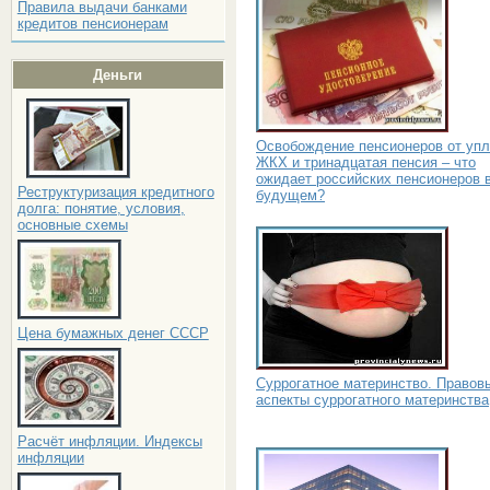
Правила выдачи банками
кредитов пенсионерам
Деньги
Освобождение пенсионеров от уп
ЖКХ и тринадцатая пенсия – что
ожидает российских пенсионеров 
Реструктуризация кредитного
будущем?
долга: понятие, условия,
основные схемы
Цена бумажных денег СССР
Суррогатное материнство. Правов
аспекты суррогатного материнства
Расчёт инфляции. Индексы
инфляции