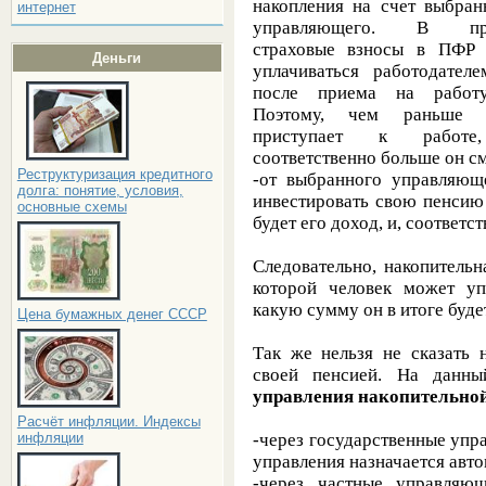
накопления на счет выбран
интернет
управляющего. В при
страховые взносы в ПФР
Деньги
уплачиваться работодателе
после приема на работ
Поэтому, чем раньше ч
приступает к работе
соответственно больше он с
Реструктуризация кредитного
-от выбранного управляющ
долга: понятие, условия,
инвестировать свою пенсию
основные схемы
будет его доход, и, соответс
Следовательно,
накопительн
которой человек может упр
какую сумму он в итоге буде
Цена бумажных денег СССР
Так же нельзя не сказать 
своей пенсией. На данн
управления накопительно
Расчёт инфляции. Индексы
-через государственные уп
инфляции
управления назначается авто
-через частные управляю