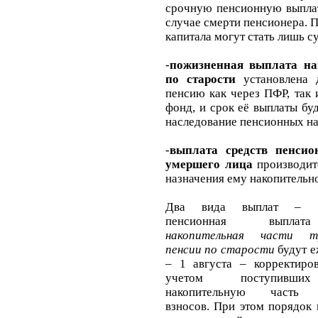
срочную пенсионную выплат
случае смерти пенсионера.
капитала могут стать лишь су
-
пожизненная выплата на
по старости
установлена
пенсию как через ПФР, так
фонд, и срок её выплаты бу
наследование пенсионных на
-
выплата средств пенси
умершего лица
производит
назначения ему накопительно
Два вида выплат – с
пенсионная выпл
накопительная части т
пенсии по старости
будут е
– 1 августа – корректиров
учетом поступивш
накопительную часть 
взносов. При этом порядок