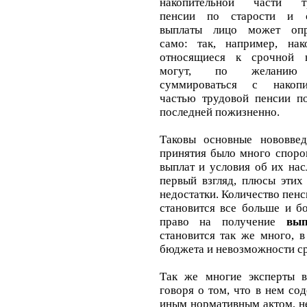
накопительной части т
пенсии по старости и 
выплаты лицо может опр
само: так, например, нако
относящиеся к срочной в
могут, по желанию 
суммироваться с накопи
частью трудовой пенсии по
последней пожизненно.
Таковы основные нововвед
принятия было много споро
выплат и условия об их на
первый взгляд, плюсы этих
недостатки. Количество пен
становится все больше и б
право на получение
вып
становится так же много, 
бюджета и невозможности с
Так же многие эксперты в
говоря о том, что в нем со
иным нормативным актом, не