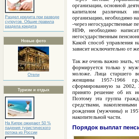
организации, основной деят
капиталом различных и
Раздел кредита при разводе
организацию, необходимо на
супругов. Общие правила
-через негосударственные п
раздела кредита
НПФ, необходимо написат
негосударственным пенсион
Новые фото
Какой способ управления
н
зависит исключительно от же
Так же очень важно знать, ч
формируется только у му
моложе. Лица старшего в
Отели
женщины 1957-1966 г.р
сформированную за 2002, 
Туризм и отдых
принято решение об их ис
Поэтому эта группа гражд
средствами, накопленным
рождения (мужчины) и 195
накопительной части.
На Кипре ожидают 50 %
Порядок выплат пенс
падения туристического
потока из России