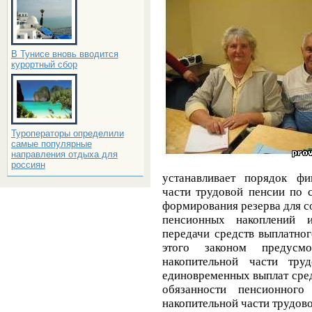
В Тунисе вновь вводится
курортный сбор
Туроператоры определили
самые популярные
направления отдыха для
россиян
устанавливает порядок фи
части трудовой пенсии по 
формирования резерва для с
пенсионных накоплений 
передачи средств выплатно
этого законом предусм
накопительной части тру
единовременных выплат сре
обязанности пенсионног
накопительной части трудово