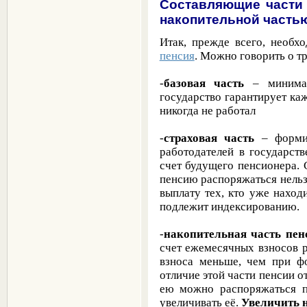
Составляющие части 
накопительной часть
Итак, прежде всего, необх
пенсия
. Можно говорить о т
-
базовая часть
– минима
государство гарантирует ка
никогда не работал
-
страховая часть
– форми
работодателей в государс
счет будущего пенсионера. 
пенсию распоряжаться нельз
выплату тех, кто уже наход
подлежит индексированию.
-
накопительная часть пе
счет ежемесячных взносов р
взноса меньше, чем при фо
отличие этой части пенсии от
ею можно распоряжаться п
увеличивать её.
Увеличить 