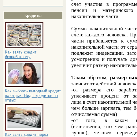
счет участия в программе
пенсии и материнского 
Кредиты
накопительной части.
Суммы
накопительной част
счете каждого человека. П
части прибавляется к сум
накопительной части от стра
Как взять кредит
подлежит индексации, зат
безработному
усмотрению и получать дох
увеличит размер накопительн
Таким образом,
размер на
зависит от действий человека
-от размера его зарабо
Как выбрать выгодный кредит
уплачивает процент от за
на отдых. Виды кредитов на
отдых
лица в счет накопительной ча
чем больше зарплата, тем 
отчисляемая сумма)
-от того, в каком во
(естественно, что чем ран
лучше), человек перевед
Как взять кредит через