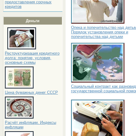
предоставления срочных
кредитов
Деньги
Опека и попечительство над детьм
Порядок установления опеки и
попечительства над детьми
Реструктуризация кредитного
долга: понятие, условия,
основные схемы
Социальный контракт как разнови
государственной социальной пом
Цена бумажных денег СССР
Расчёт инфляции. Индексы
инфляции