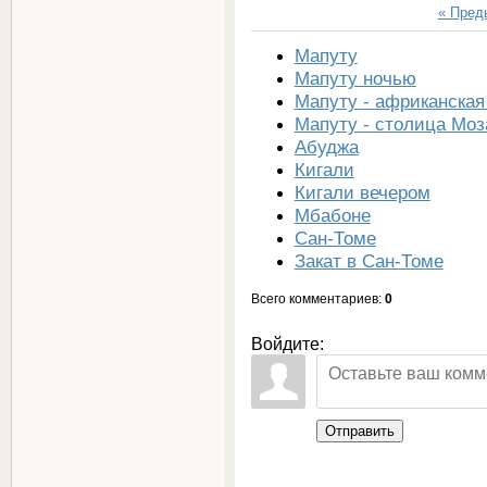
« Пре
Мапуту
Мапуту ночью
Мапуту - африканская
Мапуту - столица Мо
Абуджа
Кигали
Кигали вечером
Мбабоне
Сан-Томе
Закат в Сан-Томе
Всего комментариев
:
0
Войдите:
Отправить