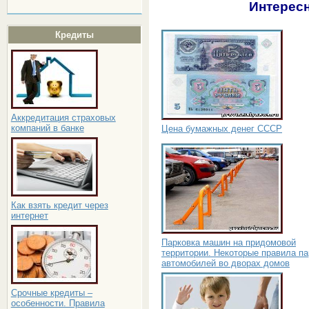
Интересн
Кредиты
Аккредитация страховых
компаний в банке
Цена бумажных денег СССР
Как взять кредит через
интернет
Парковка машин на придомовой
территории. Некоторые правила па
автомобилей во дворах домов
Срочные кредиты –
особенности. Правила