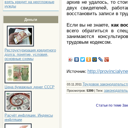
архив не удалось, то стои
взять кредит на неотложные
нужды
двух свидетелей, работ
восстановить записи в тр
Деньги
Если вы не знаете,
как во
всего обратиться в спец
занимаются консультиро
трудовым кодексом.
Реструктуризация кредитного
долга: понятие, условия,
основные схемы
http://provincialyn
Источник:
Трудовое законодательст
03.11.2011
Цена бумажных денег СССР
законодатель
Просмотров
:
5399
|
Теги
:
Статьи по теме Зак
Расчёт инфляции. Индексы
инфляции