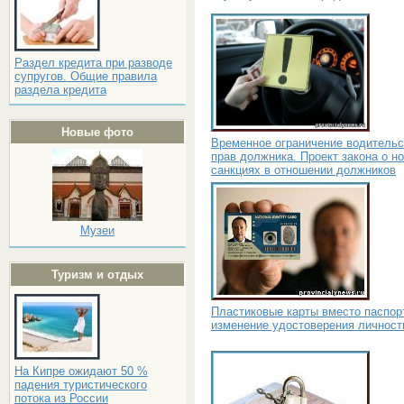
Раздел кредита при разводе
супругов. Общие правила
раздела кредита
Новые фото
Временное ограничение водительс
прав должника. Проект закона о н
санкциях в отношении должников
Музеи
Туризм и отдых
Пластиковые карты вместо паспор
изменение удостоверения личност
На Кипре ожидают 50 %
падения туристического
потока из России