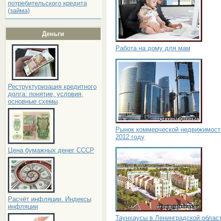
потребительского кредита
(займа)
Деньги
Работа на дому для мам
Реструктуризация кредитного
долга: понятие, условия,
основные схемы
Рынок коммерческой недвижимост
2012 году
Цена бумажных денег СССР
Расчёт инфляции. Индексы
инфляции
Таунхаусы в Ленинградской облас