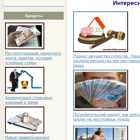
Интересн
Кредиты
Реструктуризация кредитного
Раздел имущества супругов. Поря
долга: понятие, условия,
раздела имущества при расторже
основные схемы
брака
Аккредитация страховых
компаний в банке
Потребительский кредит: как взять
кредит на неотложные нужды
Новые правила выдачи