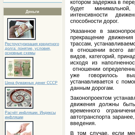
котором задержка в пер
будет минимальной,
Деньги
интенсивности движе
способности дорог.
Указанное в законопро
прекращение движения
трассам, устанавливаем
Реструктуризация кредитного
долга: понятие, условия,
в отношении всего ав
основные схемы
видов, категорий, прина
исходя из наполненн
отношении определенны
уже говорилось вы
устанавливается с пом
Цена бумажных денег СССР
данным дорогам.
Законопроектом устанавл
движения должны быть
временного ограниче
Расчёт инфляции. Индексы
автотранспорта заранее,
инфляции
введения.
В том случае, если ме