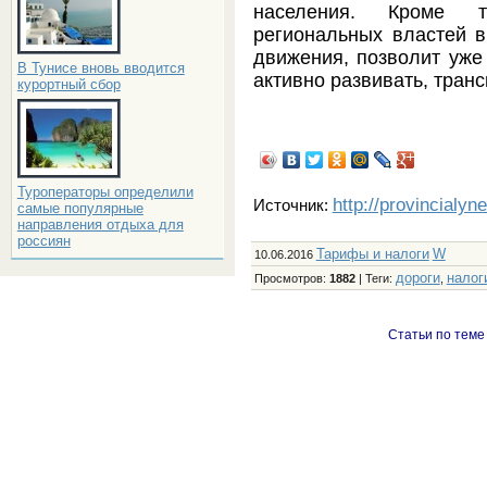
населения. Кроме т
региональных властей в
движения, позволит уже 
В Тунисе вновь вводится
активно развивать, тран
курортный сбор
Туроператоры определили
http://provincialyn
Источник:
самые популярные
направления отдыха для
россиян
Тарифы и налоги
W
10.06.2016
дороги
налог
Просмотров
:
1882
|
Теги
:
,
Статьи по теме