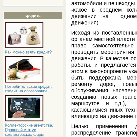
автомобили и пешеходы 
-какое в среднем кол
движении на одном 
Кредиты
движения)
Исходя из поставленных
органам местной власти 
право самостоятельно
проводить мероприятия 
Как можно взять кредит?
движения. В качестве ос
работы, и предлагаетс
этом в законопроекте ук
быть поддержана ме
ремонту дорог, повы
Потребительский кредит:
обслуживания населен
кредит на образование
созданию новых транс
маршрутов и т.д.),
касающимися иных техни
влияющих на движение т
Коллекторские агентства.
Целью применения д
Правовой статус
распределение трансп
коллекторских фирм