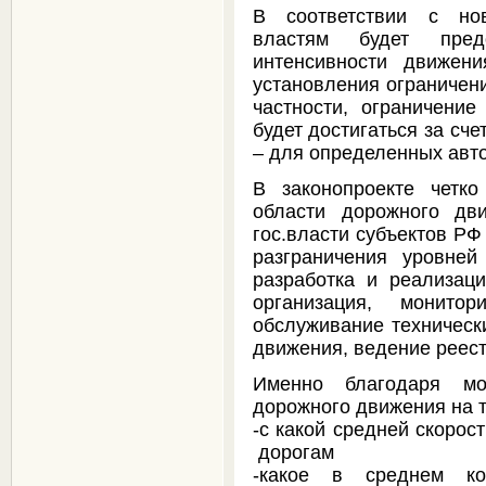
В соответствии с но
властям будет пред
интенсивности движе
установления ограничени
частности, ограничение
будет достигаться за сч
– для определенных авт
В законопроекте четк
области дорожного дв
гос.власти субъектов РФ
разграничения уровней
разработка и реализац
организация, монито
обслуживание техническ
движения, ведение реес
Именно благодаря мо
дорожного движения на т
-с какой средней скоро
дорогам
-какое в среднем ко