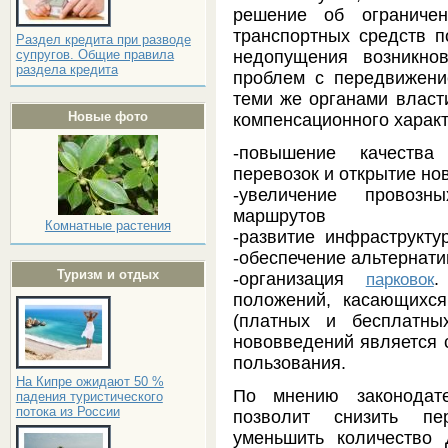
решение об ограниче
транспортных средств п
Раздел кредита при разводе
недопущения возникно
супругов. Общие правила
раздела кредита
проблем с передвижени
теми же органами влас
Новые фото
компенсационного характе
-повышение качества
перевозок и открытие но
-увеличение провозн
маршрутов
Комнатные растения
-развитие инфраструкт
-обеспечение альтернат
Туризм и отдых
-организация
.
парковок
положений, касающихся
(платных и бесплатны
нововведений является 
пользования.
На Кипре ожидают 50 %
По мнению законодате
падения туристического
потока из России
позволит снизить пер
уменьшить количество