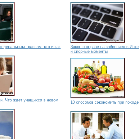
федеральным трассам: кто и как
Закон о «праве на забвение» в Инте
и спорные моменты
и. Что ждет учащихся в новом
10 способов сэкономить при походе