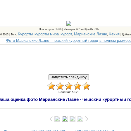
Просмотров
: 1766 |
Размеры
: 681x469px/87.7Kb
Курорты
курорты мира
курорт
Марианские Лазне
Чехия
06.2013 |
Теги
:
,
,
,
,
|
Добави
Фото Марианские Лазне - чешский курортный город в полном размер
Рейтинг
:
5.0
/
1
Ваша оценка фото Марианские Лазне - чешский курортный г