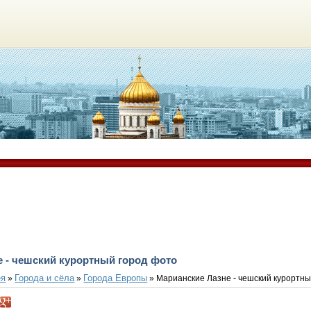
е - чешский курортный город фото
ея
Города и сёла
Города Европы
»
»
» Марианские Лазне - чешский курортны