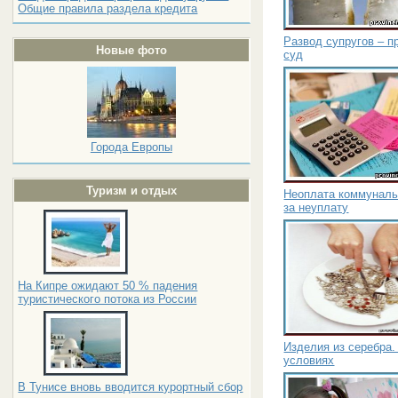
Общие правила раздела кредита
Развод супругов – п
Новые фото
суд
Города Европы
Туризм и отдых
Неоплата коммуналь
за неуплату
На Кипре ожидают 50 % падения
туристического потока из России
Изделия из серебра.
условиях
В Тунисе вновь вводится курортный сбор