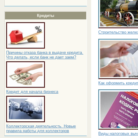
Кредиты
Строительство желе
Причины отказа банка в выдаче кредита.
Что делать, если банк не дает заем?
Как оформить кредит
Кредит для начала бизнеса
Коллекторская деятельность. Новые
правила работы для коллекторов
Виды налоговых выч