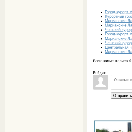
Город-курорт 
Курортный гор
Марианские Ла
Марианские Лаз
Чешский курор
Город-курорт 
Марианские Л
Чешский курор
Центральная ч
Марианские Ла
Всего комментариев
:
0
Войдите:
Отправит