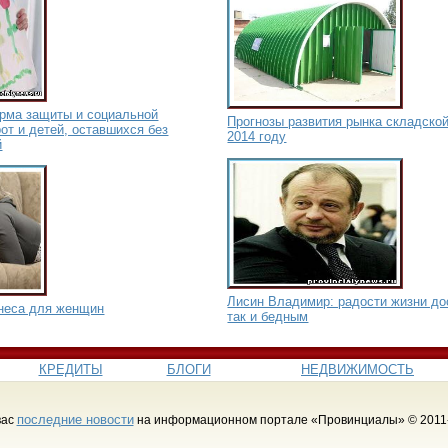
орма защиты и социальной
Прогнозы развития рынка складско
от и детей, оставшихся без
2014 году
й
Лисин Владимир: радости жизни до
неса для женщин
так и бедным
КРЕДИТЫ
БЛОГИ
НЕДВИЖИМОСТЬ
последние новости
вас
на информационном портале «Провинциалы» © 2011