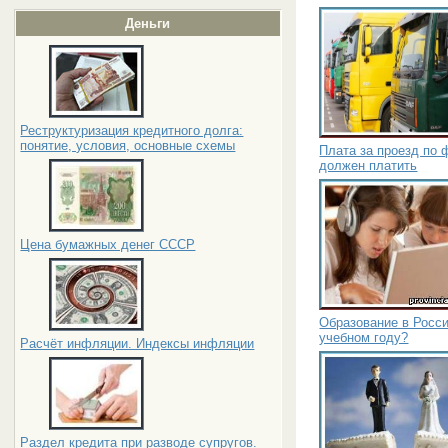
Деньги
Реструктуризация кредитного долга:
понятие, условия, основные схемы
Плата за проезд по 
должен платить
Цена бумажных денег СССР
Образование в Росси
учебном году?
Расчёт инфляции. Индексы инфляции
Раздел кредита при разводе супругов.