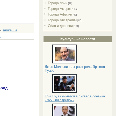
Города Азии
[99]
Города Америки
[92]
Города Африки
[62]
Города Австралии
[67]
Сёла и деревни
[181]
Anuta_ua
л
:
е
Культурные новости
Джон Малкович сыграет роль Эркюля
Пуаро
ород
Том Круз снимется в сиквеле боевика
«Лучший стрелок»