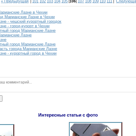
« Предыдущая
101
102
103
104
105
107
108
109
110
111
Следующа
|
[
106
]
|
Марианские Лазне в Чехии
од Марианские Лазне в Чехии
зне - чешский курортный городок
не - город-курорт в Чехии
тный город Марианские Лазне
Марианские Лазне
азне
тный город Марианские Лазне
асть города Марианские Лазне
зне - курортный город в Чехии
ь
Интересные статьи с фото