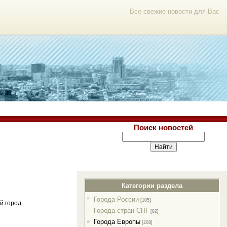
Все свежие новости для Вас
Поиск новостей
Категории раздела
Города России
[105]
й город
Города стран СНГ
[82]
Города Европы
[208]