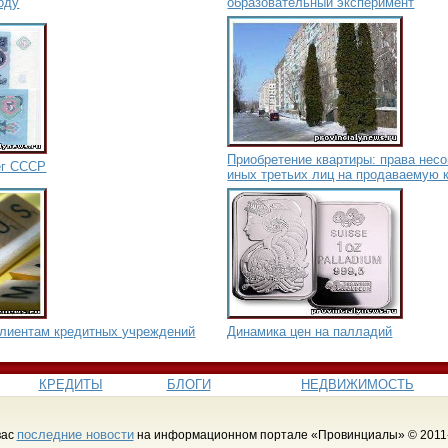
году
образовательный эксперимент
Приобретение квартиры: права нес
ег СССР
иных третьих лиц на продаваемую 
клиентам кредитных учреждений
Динамика цен на палладий
КРЕДИТЫ
БЛОГИ
НЕДВИЖИМОСТЬ
последние новости
вас
на информационном портале «Провинциалы» © 2011