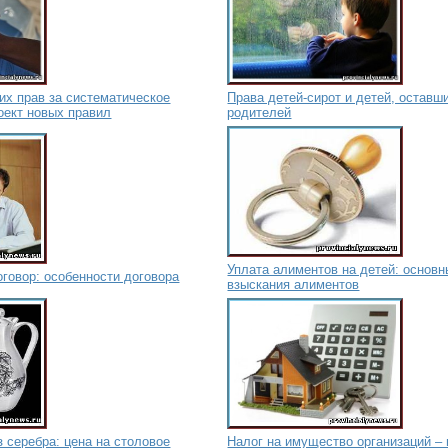
их прав за систематическое
Права детей-сирот и детей, оставш
оект новых правил
родителей
Уплата алиментов на детей: основ
говор: особенности договора
взыскания алиментов
 серебра: цена на столовое
Налог на имущество организаций –