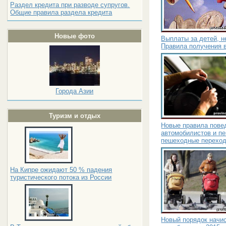
Раздел кредита при разводе супругов.
Общие правила раздела кредита
Новые фото
Выплаты за детей, 
Правила получения 
Города Азии
Туризм и отдых
Новые правила пове
автомобилистов и п
пешеходные переход
На Кипре ожидают 50 % падения
туристического потока из России
Новый порядок начи