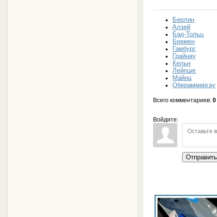
Берлин
Алзей
Бад-Тольц
Бремен
Гамбург
Грайнау
Кельн
Лейпциг
Майнц
Обераммергау
Всего комментариев
:
0
Войдите:
Отправит