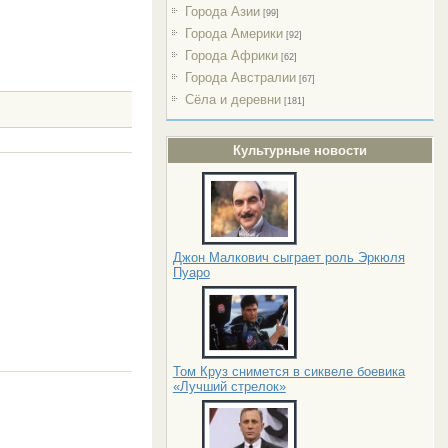
Города Азии
[99]
Города Америки
[92]
Города Африки
[62]
Города Австралии
[67]
Сёла и деревни
[181]
Культурные новости
Джон Малкович сыграет роль Эркюля
Пуаро
Том Круз снимется в сиквеле боевика
«Лучший стрелок»