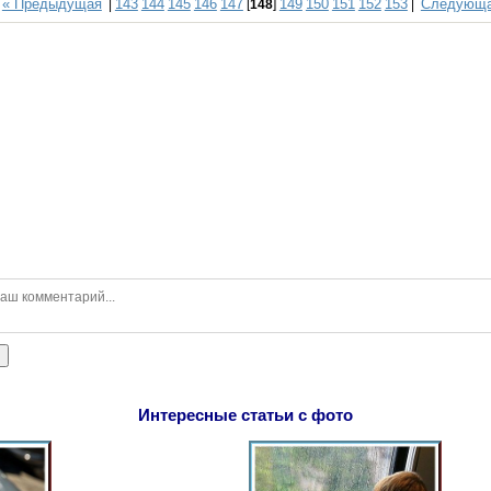
« Предыдущая
143
144
145
146
147
149
150
151
152
153
Следующа
|
[
148
]
|
ь
Интересные статьи с фото