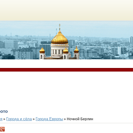
фото
ея
Города и сёла
Города Европы
»
»
» Ночной Берлин