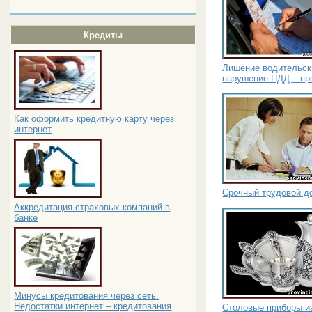
Кредиты
Лишение водительск
нарушение ПДД – пр
Как оформить кредитную карту через
интернет
Срочный трудовой до
Аккредитация страховых компаний в
банке
Минусы кредитования через сеть.
Недостатки интернет – кредитования
Столовые приборы из