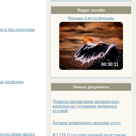
Видео онлайн
Фильмы и мультфильмы
ихся без попечения
00:30:11
ные проблемы
Новые документы
Правила направления материнского
капитала на улучшение жилищных
условий
Договор возмездного оказания услуг
 исчисление налога
ФЗ 129 О государственной регистрации