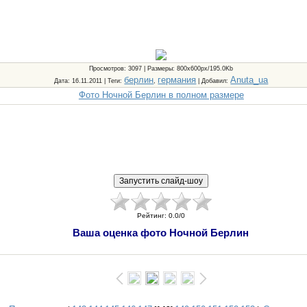
Просмотров
: 3097 |
Размеры
: 800x600px/195.0Kb
берлин
германия
Anuta_ua
Дата
: 16.11.2011 |
Теги
:
,
|
Добавил
:
Фото Ночной Берлин в полном размере
Рейтинг
:
0.0
/
0
Ваша оценка фото Ночной Берлин