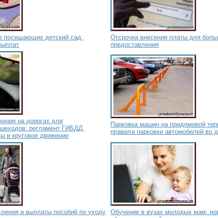
не посещающих детский сад.
Отсрочка внесения платы для боль
выплат
предоставления
дения на дорогах для
Парковка машин на придомовой тер
ешеходов: регламент ГИБДД,
правила парковки автомобилей во 
ы и круговое движение
сления и выплаты пособий по уходу
Обучение в вузах молодых мам: но