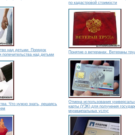
по кадастровой стоимости
тво над детьми. Порядок
Понятие о ветеранах. Ветераны тру
и попечительства над детьми
Отмена использования универсаль
тва. Что нужно знать, решаясь
карты (УЭК) для получения государ
лем
муниципальных услуг