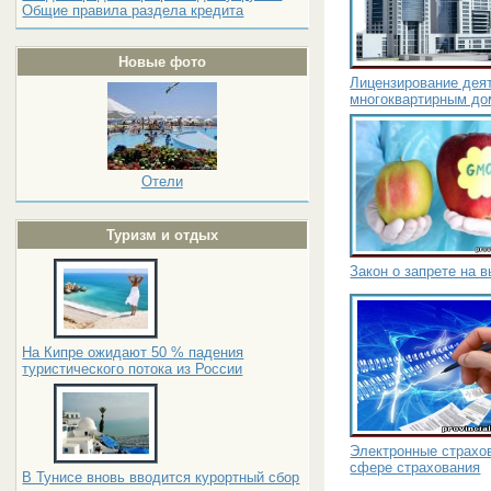
Общие правила раздела кредита
Новые фото
Лицензирование дея
многоквартирным до
Отели
Туризм и отдых
Закон о запрете на
На Кипре ожидают 50 % падения
туристического потока из России
Электронные страхов
сфере страхования
В Тунисе вновь вводится курортный сбор