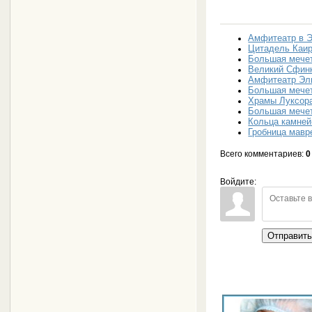
Амфитеатр в 
Цитадель Каир
Большая мече
Великий Сфинк
Амфитеатр Эл
Большая мече
Храмы Луксора
Большая мече
Кольца камней
Гробница мавр
Всего комментариев
:
0
Войдите:
Отправит