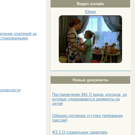
Видео онлайн
Юмор
еление платежей за
истрированными
Новые документы
езопасности
Постановление 841 О видах доходов, из
которых удерживаются алименты на
детей
Образец договора уступки требования
(цессии)
ФЗ 2 О социальных гарантиях