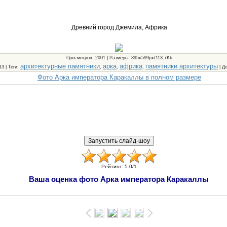
Древний город Джемила, Африка
Просмотров
: 2001 |
Размеры
: 395x599px/113.7Kb
архитектурные памятники
арка
африка
памятники архитектуры
13 |
Теги
:
,
,
,
|
Д
Фото Арка императора Каракаллы в полном размере
Рейтинг
:
5.0
/
1
Ваша оценка фото Арка императора Каракаллы