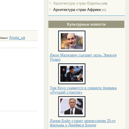
Архитектура стран Европы
[208]
Архитектура стран Африки
[62]
Культурные новости
Anuta_ua
обавил
:
Джон Малкович сыграет роль Эркюля
Пуаро
Том Круз снимется в сиквеле боевика
«Лучший стрелок»
Дэнни Бойл станет режиссером 25-го
фильма о Джеймсе Бонде