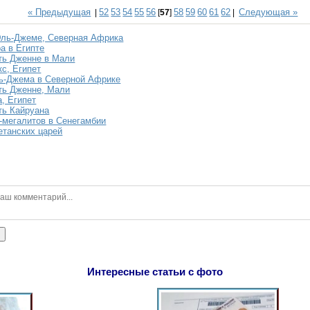
« Предыдущая
52
53
54
55
56
58
59
60
61
62
Следующая »
|
[
57
]
|
Эль-Джеме, Северная Африка
а в Египте
ть Дженне в Мали
с, Египет
ь-Джема в Северной Африке
ть Дженне, Мали
, Египет
ть Кайруана
-мегалитов в Сенегамбии
етанских царей
ь
Интересные статьи с фото