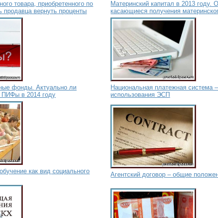
ного товара, приобретенного по
Материнский капитал в 2013 году. 
ь продавца вернуть проценты
касающиеся получения материнског
ные фонды. Актуально ли
Национальная платежная система –
 ПИФы в 2014 году
использования ЭСП
обучение как вид социального
Агентский договор – общие положе