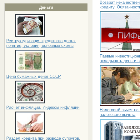
Возврат некачествен
кредиту. Обязанност
Деньги
Реструктуризация кредитного долга:
понятие, условия, основные схемы
Паевые инвестицион
вкладывать деньги в
Цена бумажных денег СССР
Расчёт инфляции. Индексы инфляции
Налоговый вычет на 
налогового вычета
Раздел кредита при разводе супругов.