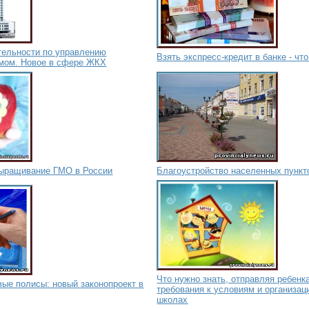
тельности по управлению
Взять экспресс-кредит в банке - чт
мом. Новое в сфере ЖКХ
 выращивание ГМО в России
Благоустройство населенных пункт
Что нужно знать, отправляя ребенк
ые полисы: новый законопроект в
требования к условиям и организац
школах