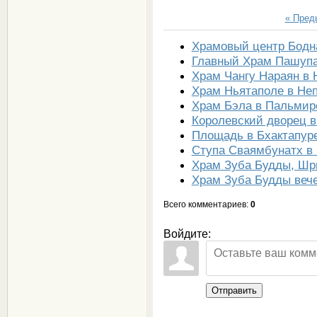
« Пре
Храмовый центр Бодн
Главный Храм Пашупа
Храм Чангу Нараян в 
Храм Ньятаполе в Не
Храм Бэла в Пальмир
Королевский дворец в
Площадь в Бхактапур
Ступа Сваямбунатх в
Храм Зуба Будды, Шр
Храм Зуба Будды веч
Всего комментариев
:
0
Войдите:
Отправить