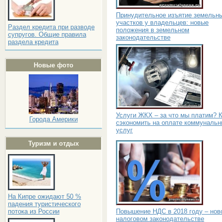
Принудительное изъятие земельн
участков у владельцев: новые
Раздел кредита при разводе
положения в земельном
супругов. Общие правила
законодательстве
раздела кредита
Новые фото
Услуги ЖКХ – за что мы платим? 
Города Америки
сэкономить на оплате коммуналь
услуг
Туризм и отдых
На Кипре ожидают 50 %
падения туристического
Повышение НДС в 2018 году – нов
потока из России
налоговом законодательстве