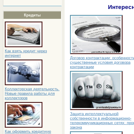
Интересн
Кредиты
Как взять кредит через
интернет
Договор контрактации: особенност
существенные условия договора
контрактации
Коллекторская деятельность.
Новые правила работы для
коллекторов
Защита интеллектуальной
собственности в информационно-
телекоммуникационных сетях: про
закона
Как оформить кредитную