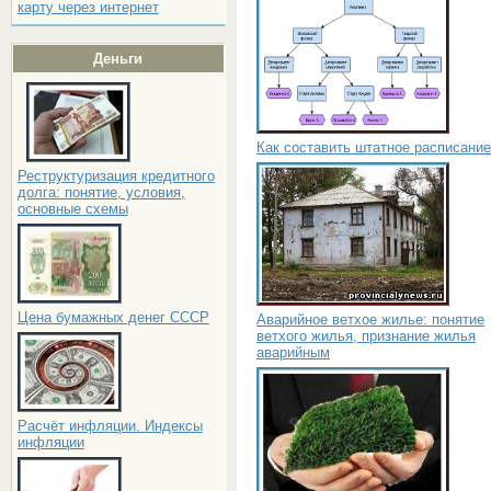
карту через интернет
Деньги
Как составить штатное расписание
Реструктуризация кредитного
долга: понятие, условия,
основные схемы
Цена бумажных денег СССР
Аварийное ветхое жилье: понятие
ветхого жилья, признание жилья
аварийным
Расчёт инфляции. Индексы
инфляции