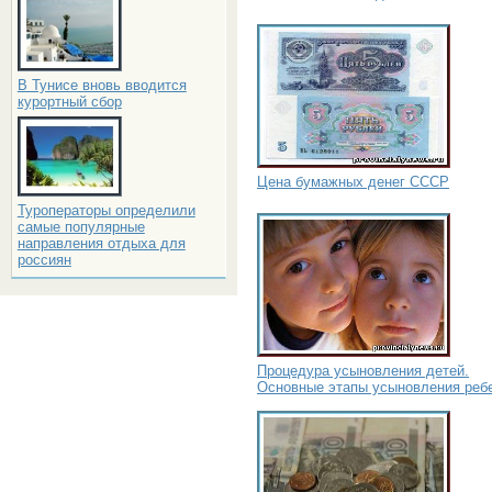
В Тунисе вновь вводится
курортный сбор
Цена бумажных денег СССР
Туроператоры определили
самые популярные
направления отдыха для
россиян
Процедура усыновления детей.
Основные этапы усыновления реб