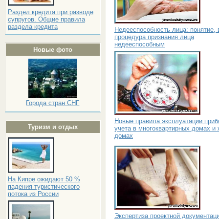
Раздел кредита при разводе
супругов. Общие правила
раздела кредита
Недееспособность лица: понятие, 
процедура признания лица
недееспособным
Новые фото
Города стран СНГ
Новые правила эксплуатации приб
Туризм и отдых
учета в многоквартирных домах и
домах
На Кипре ожидают 50 %
падения туристического
потока из России
Экспертиза проектной документаци