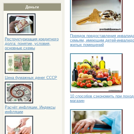
Деньги
Порядок предоставления инвалид
Реструктуризация кредитного
семьям, имеющим детей-инвалидо
долга: понятие, условия,
жилых помещений
основные схемы
Цена бумажных денег СССР
10 способов сэкономить при поход
магазин
Расчёт инфляции. Индексы
инфляции