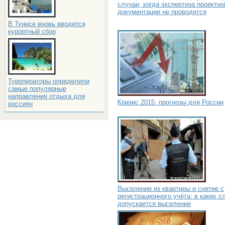
случаи, когда экспертиза проектно
документации не проводится
В Тунисе вновь вводится
курортный сбор
Туроператоры определили
самые популярные
направления отдыха для
Кризис 2015: прогнозы для России
россиян
Выселение из квартиры и снятие с
регистрационного учёта: в каких с
допускается выселение