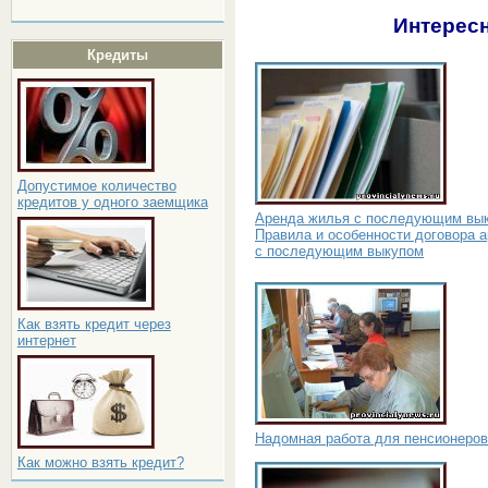
Интересн
Кредиты
Допустимое количество
кредитов у одного заемщика
Аренда жилья с последующим вы
Правила и особенности договора 
с последующим выкупом
Как взять кредит через
интернет
Надомная работа для пенсионеров
Как можно взять кредит?