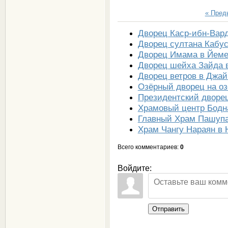
« Пре
Дворец Каср-ибн-Вар
Дворец султана Кабу
Дворец Имама в Йем
Дворец шейха Зайда 
Дворец ветров в Джай
Озёрный дворец на о
Президентский дворе
Храмовый центр Бодн
Главный Храм Пашупа
Храм Чангу Нараян в 
Всего комментариев
:
0
Войдите:
Отправить