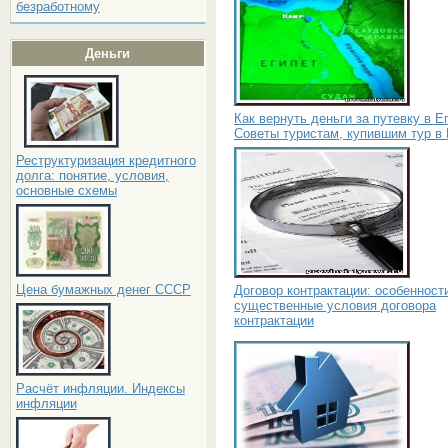
безработному
Деньги
Как вернуть деньги за путевку в Е
Советы туристам, купившим тур в 
Реструктуризация кредитного
долга: понятие, условия,
основные схемы
Цена бумажных денег СССР
Договор контрактации: особенност
существенные условия договора
контрактации
Расчёт инфляции. Индексы
инфляции