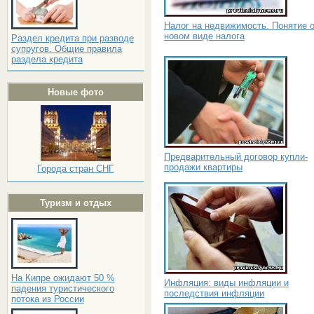
Налог на недвижимость. Понятие 
новом виде налога
Раздел кредита при разводе
супругов. Общие правила
раздела кредита
Новые фото
Предварительный договор купли-
продажи квартиры
Города стран СНГ
Туризм и отдых
На Кипре ожидают 50 %
Инфляция: виды инфляции и
падения туристического
последствия инфляции
потока из России