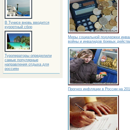
В Тунисе вновь вводится
курортный сбор
Меры социальной поддержки инва
войны и инвалидов боевых действ
Туроператоры определили
самые популярные
направления отдыха для
россиян
Прогноз инфляции в России на 201