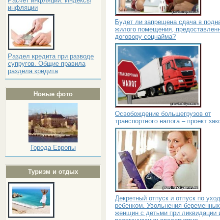
Расчёт инфляции. Индексы
инфляции
Будет ли запрещена сдача в подн
жилого помещения, предоставленн
договору соцнайма?
Раздел кредита при разводе
супругов. Общие правила
раздела кредита
Новые фото
Освобождение большегрузов от
транспортного налога – проект зак
Города Европы
Туризм и отдых
Декретный отпуск и отпуск по уход
ребенком. Увольнения беременных
женщин с детьми при ликвидации 