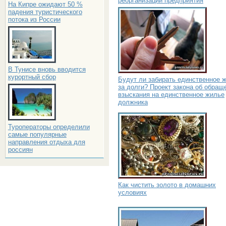
реорганизации предприятия
На Кипре ожидают 50 %
падения туристического
потока из России
В Тунисе вновь вводится
курортный сбор
Будут ли забирать единственное 
за долги? Проект закона об обращ
взыскания на единственное жилье
должника
Туроператоры определили
самые популярные
направления отдыха для
россиян
Как чистить золото в домашних
условиях