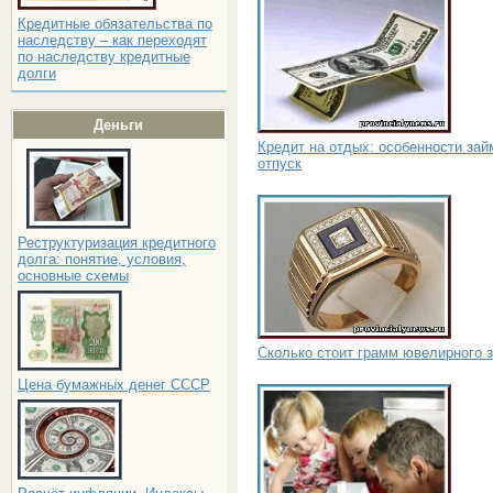
Кредитные обязательства по
наследству – как переходят
по наследству кредитные
долги
Деньги
Кредит на отдых: особенности зай
отпуск
Реструктуризация кредитного
долга: понятие, условия,
основные схемы
Сколько стоит грамм ювелирного 
Цена бумажных денег СССР