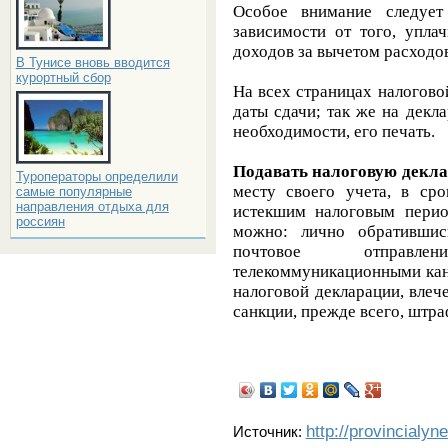
Особое внимание следует
зависимости от того, упла
доходов за вычетом расходов
В Тунисе вновь вводится
курортный сбор
На всех страницах налогов
даты сдачи; так же на декл
необходимости, его печать.
Подавать налоговую декл
Туроператоры определили
месту своего учета, в ср
самые популярные
направления отдыха для
истекшим налоговым перио
россиян
можно: лично обратившис
почтовое отправле
телекоммуникационными кан
налоговой декларации, влеч
санкции, прежде всего, штр
http://provincialyn
Источник: