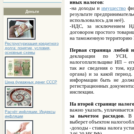
иных налогов
:
-на доходы и
имущество
физ
Деньги
результате предприниматель
использовалось для неё).
-НДС, за исключением НД
договором простого товарищ
на таможенную территорию 
Реструктуризация кредитного
долга: понятие, условия,
Первая страница любой н
основные схемы
декларации по УСН, п
налогоплательщике ИП – ег
так же сведения о том, ку
органа) и за какой период
информации быть не должн
Цена бумажных денег СССР
регистрационных документах
инспекции.
На второй странице налог
важно указать, уплачиваетс
Расчёт инфляции. Индексы
за вычетом расходов
. В 
инфляции
выберет объектом налогооб
-доходы - ставка налога уст
346.20 НК РФ
)