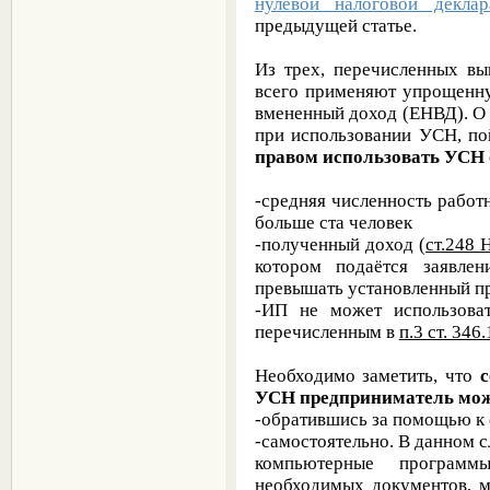
нулевой налоговой деклар
предыдущей статье.
Из трех, перечисленных в
всего применяют упрощенну
вмененный доход (ЕНВД). О 
при использовании УСН, пой
правом использовать УСН
-средняя численность работ
больше ста человек
-полученный доход (
ст.248 
котором подаётся заявле
превышать установленный п
-ИП не может использова
перечисленным в
п.3 ст. 346
Необходимо заметить, что
с
УСН предприниматель мо
-обратившись за помощью к
-самостоятельно. В данном 
компьютерные программ
необходимых документов, м