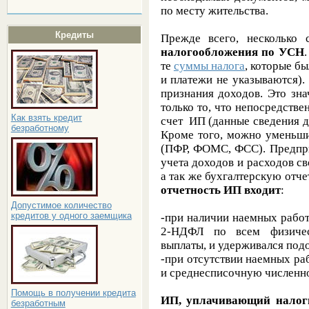
по месту жительства.
Кредиты
Прежде всего, несколько
налогообложения по УСН
те
суммы налога
, которые б
и платежи не указываются)
признания доходов. Это зн
только то, что непосредстве
Как взять кредит
счет ИП (данные сведения 
безработному
Кроме того, можно уменьш
(ПФР, ФОМС, ФСС). Предпри
учета доходов и расходов с
а так же бухгалтерскую отч
отчетность ИП входит
:
Допустимое количество
кредитов у одного заемщика
-при наличии наемных работ
2-НДФЛ по всем физичес
выплаты, и удерживался под
-при отсутствии наемных ра
и среднесписочную числен
Помощь в получении кредита
ИП, уплачивающий налоги
безработным