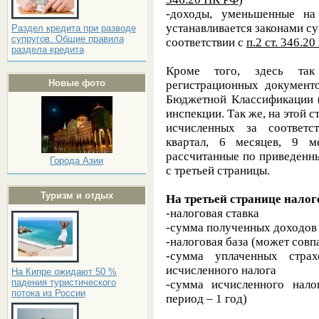
-доходы, уменьшенные на
устанавливается законами с
Раздел кредита при разводе
супругов. Общие правила
соответствии с
п.2 ст. 346.2
раздела кредита
Кроме того, здесь та
Новые фото
регистрационных документ
Бюджетной Классификации (
инспекции. Так же, на этой с
исчисленных за соответс
квартал, 6 месяцев, 9 ме
рассчитанные по приведенн
Города Азии
с третьей страницы.
Туризм и отдых
На третьей странице нало
-налоговая ставка
-сумма полученных доходов 
-налоговая база (может сов
-сумма уплаченных стра
исчисленного налога
На Кипре ожидают 50 %
падения туристического
-сумма исчисленного нал
потока из России
период – 1 год)