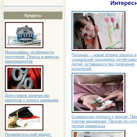
Интересн
Кредиты
Микрозаймы: особенности
Патронат – новая форма защиты и
получения. Плюсы и минусы
социальной поддержки детей-сиро
микрокредитов
детей, оставшихся без попечения
родителей
Допустимое количество
кредитов у одного заемщика
Социальная доплата к пенсии. Пен
учетом иждивения. Пенсия по слу
потери кормильца
Потребительский кредит: