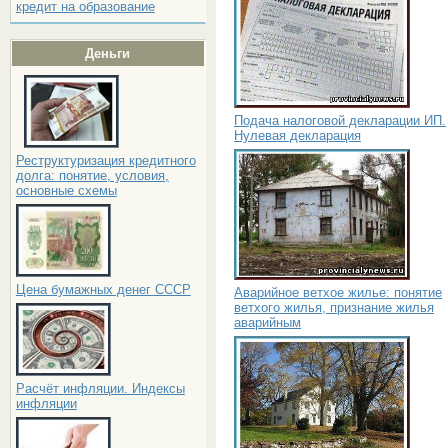
кредит на образование
Деньги
Подача налоговой декларации ИП.
Нулевая декларация
Реструктуризация кредитного
долга: понятие, условия,
основные схемы
Цена бумажных денег СССР
Аварийное ветхое жилье: понятие
ветхого жилья, признание жилья
аварийным
Расчёт инфляции. Индексы
инфляции