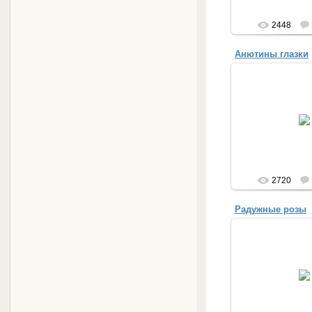
2448
Анютины глазки
30.04.
Anut
2720
Радужные розы
30.04.
Anut