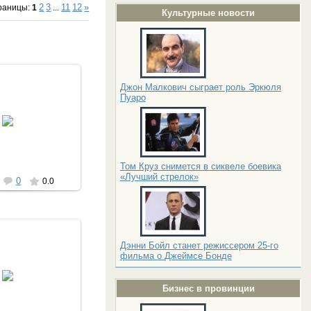
2
3
11
12
»
раницы
:
1
...
Культурные новости
Джон Малкович сыграет роль Эркюля
Пуаро
06.2013
ovincialka
Том Круз снимется в сиквеле боевика
«Лучший стрелок»
0
0.0
Дэнни Бойл станет режиссером 25-го
фильма о Джеймсе Бонде
04.2013
nuta_ua
Бизнес в провинции