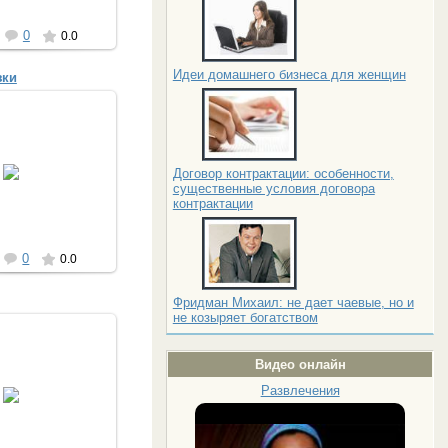
0
0.0
Идеи домашнего бизнеса для женщин
зки
04.2013
Договор контрактации: особенности,
nuta_ua
существенные условия договора
контрактации
0
0.0
Фридман Михаил: не дает чаевые, но и
не козыряет богатством
Видео онлайн
04.2013
Развлечения
nuta_ua