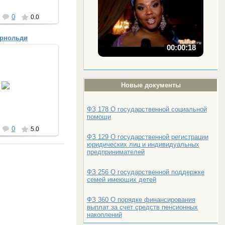
0
0.0
рнольди
00:00:18
04.2013
рнольди - самый
Новые документы
в мире цветок
nuta_ua
ФЗ 178 О государственной социальной
помощи
0
5.0
ФЗ 129 О государственной регистрации
юридических лиц и индивидуальных
предпринимателей
ФЗ 256 О государственной поддержке
семей имеющих детей
ФЗ 360 О порядке финансирования
выплат за счет средств пенсионных
накоплений