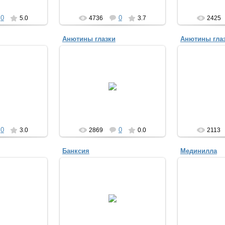
0
0
5.0
4736
3.7
2425
Анютины глазки
Анютины гла
2013
30.04.2013
30.
a_ua
Anuta_ua
A
0
0
3.0
2869
0.0
2113
Банксия
Мединилла
2013
30.04.2013
30.
a_ua
Anuta_ua
A