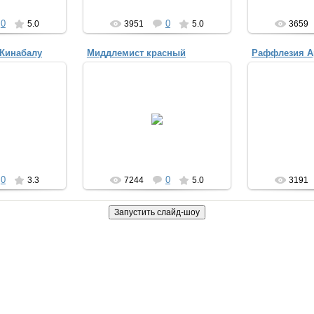
0
0
5.0
3951
5.0
3659
 Кинабалу
Миддлемист красный
Раффлезия А
30.04.2013
30.
2013
Миддлемист красный - самый
Раффлезия А
прихотливый и редкий цветок в
большой 
a_ua
мире
A
Anuta_ua
0
0
3.3
7244
5.0
3191