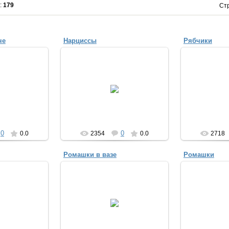
е
:
179
Ст
че
Нарциссы
Рябчики
2013
03.06.2013
03.
cialka
Provincialka
Pr
0
0
0.0
2354
0.0
2718
Ромашки в вазе
Ромашки
2013
30.04.2013
30.
a_ua
Anuta_ua
A