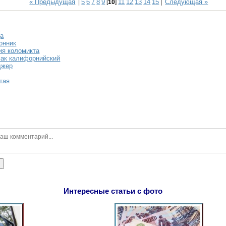
« Предыдущая
5
6
7
8
9
11
12
13
14
15
Следующая »
|
[
10
]
|
а
да
онник
ия коломикта
ак калифорнийский
джер
тая
ь
Интересные статьи с фото