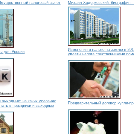
Имущественный налоговый вычет
Михаил Ходорковский: биография. 
Изменения в налоге на землю в 201
зы для России
уплаты налога собственниками по
и выходные: на каких условиях
Предварительный договор купли-п
отать в праздники и выходные