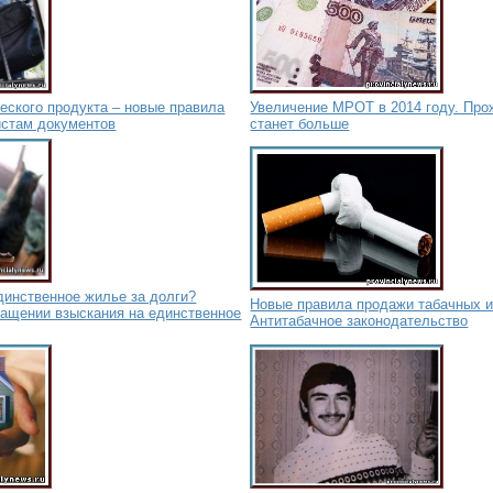
еского продукта – новые правила
Увеличение МРОТ в 2014 году. Пр
истам документов
станет больше
динственное жилье за долги?
Новые правила продажи табачных и
ращении взыскания на единственное
Антитабачное законодательство