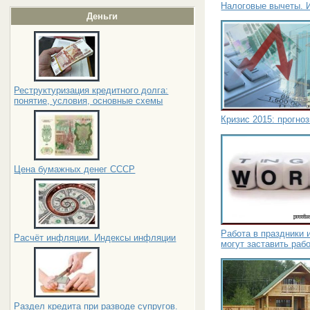
Налоговые вычеты. 
Деньги
Реструктуризация кредитного долга:
понятие, условия, основные схемы
Кризис 2015: прогно
Цена бумажных денег СССР
Работа в праздники 
Расчёт инфляции. Индексы инфляции
могут заставить раб
Раздел кредита при разводе супругов.