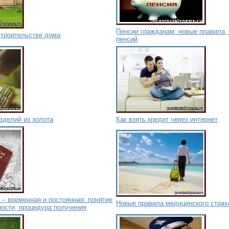
Пенсии гражданам: новые правила,
строительстве дома
пенсий
зделий из золота
Как взять кредит через интернет
 – временная и постоянная: понятие
Новые правила медицинского страх
ности, процедура получения