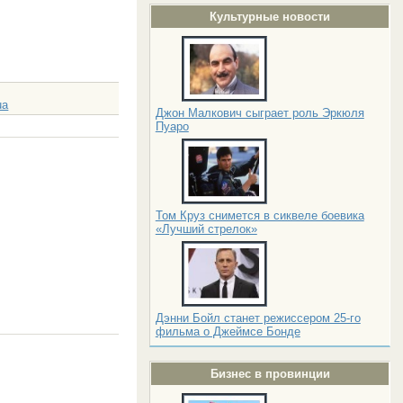
Культурные новости
ua
Джон Малкович сыграет роль Эркюля
Пуаро
Том Круз снимется в сиквеле боевика
«Лучший стрелок»
Дэнни Бойл станет режиссером 25-го
фильма о Джеймсе Бонде
Бизнес в провинции