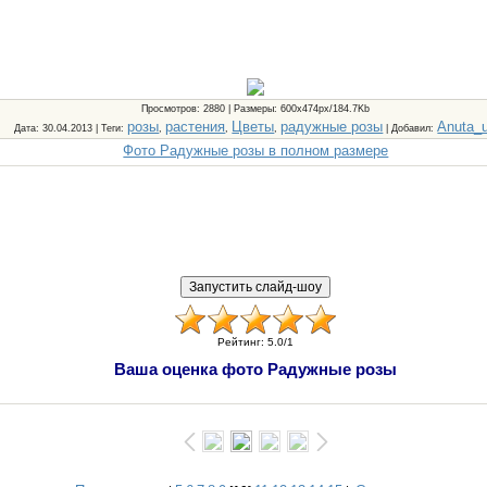
Просмотров
: 2880 |
Размеры
: 600x474px/184.7Kb
розы
растения
Цветы
радужные розы
Anuta_
Дата
: 30.04.2013 |
Теги
:
,
,
,
|
Добавил
:
Фото Радужные розы в полном размере
Рейтинг
:
5.0
/
1
Ваша оценка фото Радужные розы