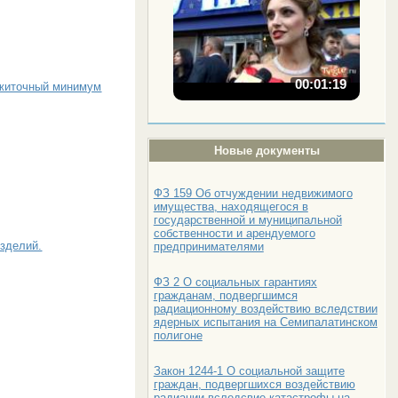
00:01:19
ожиточный минимум
Новые документы
ФЗ 159 Об отчуждении недвижимого
имущества, находящегося в
государственной и муниципальной
собственности и арендуемого
зделий.
предпринимателями
ФЗ 2 О социальных гарантиях
гражданам, подвергшимся
радиационному воздействию вследствии
ядерных испытания на Семипалатинском
полигоне
Закон 1244-1 О социальной защите
граждан, подвергшихся воздействию
радиации вследсвие катастрофы на