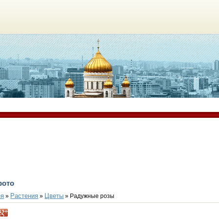
фото
ея
Растения
Цветы
»
»
» Радужные розы