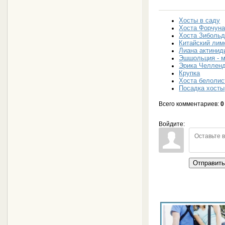
Хосты в саду
Хоста Форчун
Хоста Зиболь
Китайский лим
Лиана актинид
Эшшольция - м
Эрика Челлен
Крупка
Хоста белолис
Посадка хосты
Всего комментариев
:
0
Войдите:
Отправит