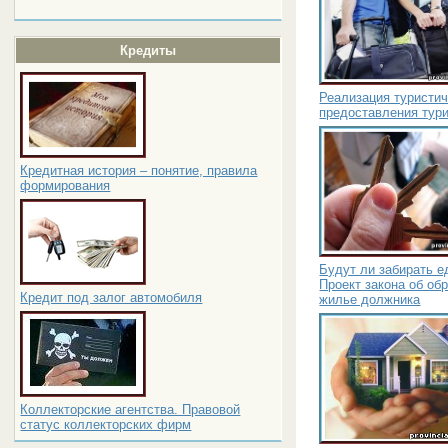
Кредиты
Реализация туристич
предоставления тур
Кредитная история – понятие, правила
формирования
Будут ли забирать е
Проект закона об об
Кредит под залог автомобиля
жилье должника
Коллекторские агентства. Правовой
статус коллекторских фирм