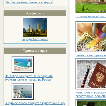
Общие правила раздела кредита
Новые фото
Возврат налога при 
Города Австралии
Туризм и отдых
Ремонт ювелирных и
На Кипре ожидают 50 % падения
туристического потока из России
Регистрация граждан
регистрации, особен
В Тунисе вновь вводится курортный сбор