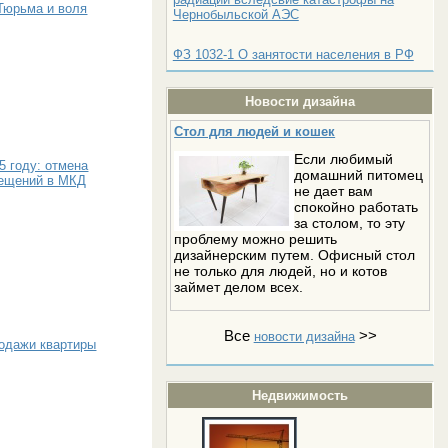
Тюрьма и воля
Чернобыльской АЭС
ФЗ 1032-1 О занятости населения в РФ
Новости дизайна
Стол для людей и кошек
Если любимый
5 году: отмена
домашний питомец
мещений в МКД
не дает вам
спокойно работать
за столом, то эту
проблему можно решить
дизайнерским путем. Офисный стол
не только для людей, но и котов
займет делом всех.
Все
>>
новости дизайна
родажи квартиры
Недвижимость