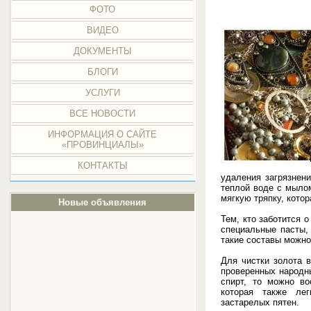
ФОТО
ВИДЕО
ДОКУМЕНТЫ
БЛОГИ
УСЛУГИ
ВСЕ НОВОСТИ
ИНФОРМАЦИЯ О САЙТЕ
«ПРОВИНЦИАЛЫ»
КОНТАКТЫ
удаления загрязнен
теплой воде с мылом
мягкую тряпку, кото
Новые объявления
Тем, кто заботится 
специальные пасты,
такие составы можн
Для чистки золота 
проверенных народн
спирт, то можно во
которая также ле
застарелых пятен.