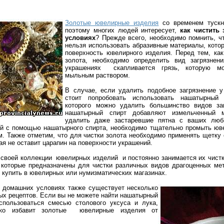
Золотые ювелирные изделия
со временем тускн
поэтому многих людей интересует,
как чистить
условиях
? Прежде всего, необходимо помнить, ч
нельзя использовать абразивные материалы, кото
поверхность ювелирного изделия. Перед тем, как
золота, необходимо определить вид загрязнени
украшениях скапливается грязь, которую м
мыльным раствором.
В случае, если удалить подобное загрязнение у
стоит попробовать использовать нашатырный
которого можно удалить большинство видов заг
нашатырный спирт добавляют измельченный м
удалить даже застаревшие пятна с ваших лю
ий с помощью нашатырного спирта, необходимо тщательно промыть юв
. Также отметим, что для чистки золота необходимо применять щетку
рая не оставит царапин на поверхности украшений.
о своей коллекции ювелирных изделий и постоянно занимается их чистк
 которые предназначены для чистки различных видов драгоценных мет
о купить в ювелирных или нумизматических магазинах.
в домашних условиях также существует несколько
ых рецептов. Если вы не можете найти нашатырный
спользоваться смесью столового уксуса и лука,
гко избавит золотые ювелирные изделия от