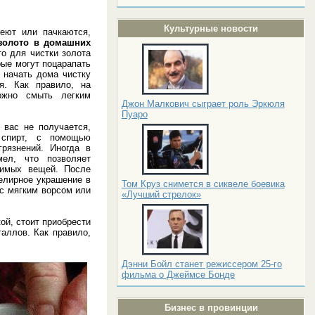
Культурные новости
еют или пачкаются,
 золото в домашних
то для чистки золота
рые могут поцарапать
 начать дома чистку
я. Как правило, на
ожно смыть легким
Джон Малкович сыграет роль Эркюля
Пуаро
 вас не получается,
 спирт, с помощью
рязнений. Иногда в
ел, что позволяет
бимых вещей. После
елирное украшение в
Том Круз снимется в сиквеле боевика
 с мягким ворсом или
«Лучший стрелок»
ой, стоит приобрести
аллов. Как правило,
Дэнни Бойл станет режиссером 25-го
фильма о Джеймсе Бонде
Бизнес в провинции