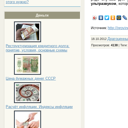
этого нужно?
ультразвуком
, кото
Деньги
http://provi
Источник:
Драгоценн
18.10.2012
Просмотров
:
4138
|
Теги
Реструктуризация кредитного долга:
понятие, условия, основные схемы
Цена бумажных денег СССР
Расчёт инфляции. Индексы инфляции