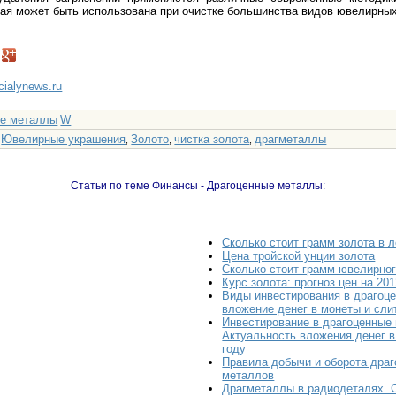
рая может быть использована при очистке большинства видов ювелирны
ncialynews.ru
ые металлы
W
Ювелирные украшения
Золото
чистка золота
драгметаллы
:
,
,
,
Статьи по теме Финансы - Драгоценные металлы:
Сколько стоит грамм золота в 
Цена тройской унции золота
Сколько стоит грамм ювелирног
Курс золота: прогноз цен на 201
Виды инвестирования в драгоц
вложение денег в монеты и сли
Инвестирование в драгоценные
Актуальность вложения денег в
году
Правила добычи и оборота драг
металлов
Драгметаллы в радиодеталях. 