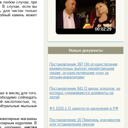
 в любом случае, при
. В случае, если вы
ь для чистки только
добный камень может
00:02:29
Новые документы
Постановление 397 Об осуществлении
ежемесячных выплат неработающим
лицам, осуществляющим уход за
детьми-инвалидами
Постановление 841 О видах доходов, из
которых удерживаются алименты на
аз в месяц для того,
детей
обходимо соблюдать
й кислотностью, то,
нейтральные мыльные
ФЗ 1032-1 О занятости населения в РФ
в ювелирные магазины
Постановление 16 Перечень документов
велирным изделиям. В
для установления пенсии
и, например,
чистка