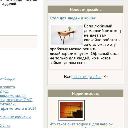
х изделий.
Новости дизайна
Стол для людей и кошек
Если любимый
домашний питомец
не дает вам
спокойно работать
за столом, то эту
проблему можно решить
дизайнерским путем. Офисный стол
не только для людей, но и котов
займет делом всех.
Все
>>
новости дизайна
ломбарде
о золота
2 год
Недвижимость
енные металлы:
тки, открытие ОМС
 металлы.
 драгметаллы в 2014
оценных камней и
Что такое счет эскроу и для чего он
Скупка