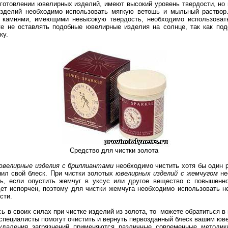
готовлении ювелирных изделий, имеют высокий уровень твердости, но
зделий необходимо использовать мягкую ветошь и мыльный раствор
 камнями, имеющими невысокую твердость, необходимо использоват
же не оставлять подобные ювелирные изделия на солнце, так как по
ку.
Средство для чистки золота
ювелирные изделия с бриллиантами
необходимо чистить хотя бы один р
нил свой блеск. При чистки золотых
ювелирных изделий с жемчугом
не
ь, если опустить жемчуг в уксус или другое вещество с повышенно
удет испорчен, поэтому для чистки жемчуга необходимо использовать 
исти.
ь в своих силах при чистке изделий из золота, то можете обратиться 
 специалисты помогут очистить и вернуть первозданный блеск вашим ю
удаления загрязнений применяются различные современные методик