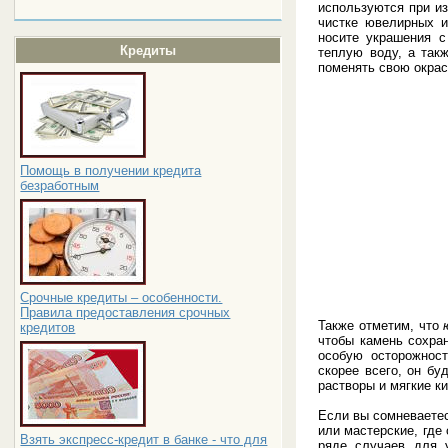
используются при из
чистке ювелирных и
носите украшения с
Кредиты
теплую воду, а так
поменять свою окрас
Помощь в получении кредита
безработным
Срочные кредиты – особенности.
Правила предоставления срочных
Также отметим, что
кредитов
чтобы камень сохра
особую осторожност
скорее всего, он б
растворы и мягкие к
Если вы сомневаетес
или мастерские, где
Взять экспресс-кредит в банке - что для
ряде случаев для 