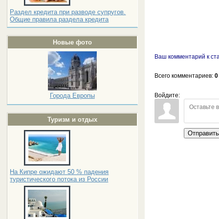
Раздел кредита при разводе супругов.
Общие правила раздела кредита
Новые фото
Ваш комментарий к ста
Всего комментариев
:
0
Войдите:
Города Европы
Туризм и отдых
Отправит
На Кипре ожидают 50 % падения
туристического потока из России