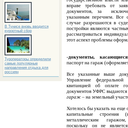
вправе требовать от заяв
документов, за исключе
указанным перечнем. Все 
случае разрешаются в суд
В Тунисе вновь вводится
постройки являются частны
курортный сбор
рассматриваться индивидуа
этот аспект проблемы оформл
-
документы, касающие
Туроператоры определили
паспорт на гараж (оформляет
самые популярные
направления отдыха для
россиян
Все указанные выше доку
Управление федеральной 
квитанцией об оплате г
документов УФРС выдаются с
гараж
– на земельный участ
Хотелось бы указать на еще
капитальные строения (
металлическим гаражом, 
поскольку он не являетс