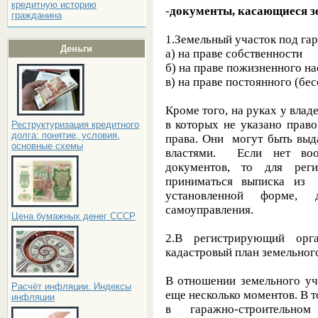
кредитную историю
-
документы, касающиеся з
гражданина
1.Земельный участок под га
Деньги
а) на праве собственности
б) на праве пожизненного н
в) на праве постоянного (бе
Кроме того, на руках у влад
в которых не указано прав
Реструктуризация кредитного
долга: понятие, условия,
права. Они могут быть выд
основные схемы
властями. Если нет воо
документов, то для реги
приниматься выписка из 
установленной форме,
самоуправления.
Цена бумажных денег СССР
2.В регистрирующий орг
кадастровый план земельного
В отношении земельного уч
Расчёт инфляции. Индексы
еще несколько моментов. В т
инфляции
в гаражно-строительном 