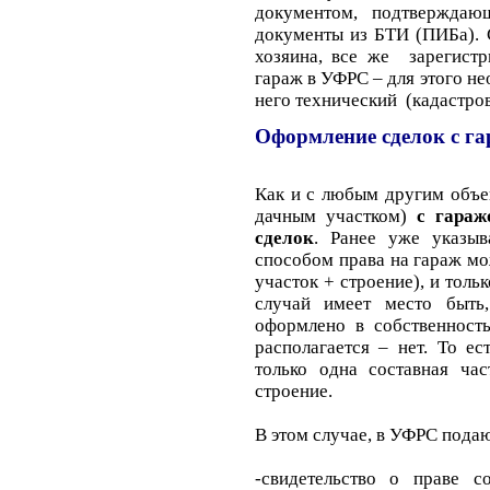
документом, подтверждающи
документы из БТИ (ПИБа). 
хозяина, все же зарегистр
гараж в УФРС – для этого н
него технический (кадастро
Оформление сделок с г
Как и с любым другим объе
дачным участком)
с гара
сделок
. Ранее уже указыв
способом права на гараж мо
участок + строение), и тол
случай имеет место быть,
оформлено в собственность
располагается – нет. То ес
только одна составная ча
строение.
В этом случае, в УФРС под
-свидетельство о праве с