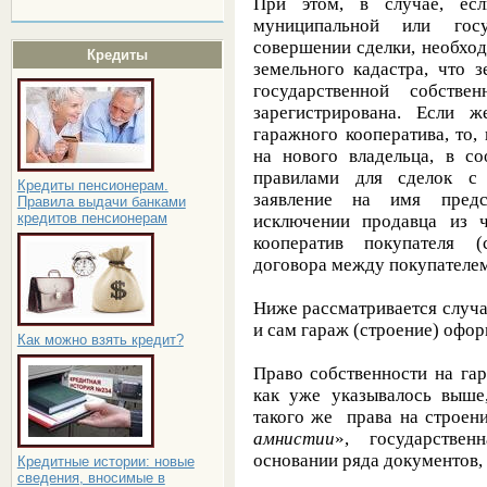
При этом, в случае, ес
муниципальной или гос
совершении сделки, необход
Кредиты
земельного кадастра, что 
государственной собств
зарегистрирована. Если 
гаражного кооператива, то
на нового владельца, в со
правилами для сделок с 
Кредиты пенсионерам.
заявление на имя предс
Правила выдачи банками
кредитов пенсионерам
исключении продавца из 
кооператив покупателя (
договора между покупателем
Ниже рассматривается случа
и сам гараж (строение) офор
Как можно взять кредит?
Право собственности на гар
как уже указывалось выше
такого же права на строени
амнистии
», государствен
основании ряда документов,
Кредитные истории: новые
сведения, вносимые в