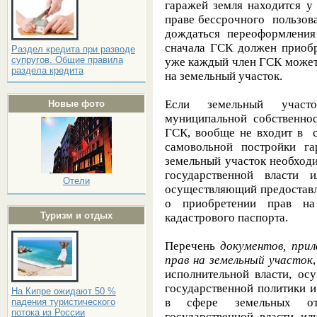
гаражей земля находится у
праве бессрочного пользова
дождаться переоформления
сначала ГСК должен приобр
Раздел кредита при разводе
супругов. Общие правила
уже каждый член ГСК может
раздела кредита
на земельный участок.
Если земельный участо
Новые фото
муниципальной собственно
ГСК, вообще не входит в с
самовольной постройки га
земельный участок необход
государственной власти 
Отели
осуществляющий предоставл
о приобретении прав на
Туризм и отдых
кадастрового паспорта.
Перечень
документов, при
прав на земельный участок
исполнительной власти, о
государственной политики 
На Кипре ожидают 50 %
в сфере земельных от
падения туристического
потока из России
государственной власти ил