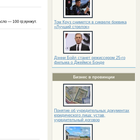
сло — 100 гр;кунжут.
Том Круз снимется в сиквеле боевика
«Лучший стрелок»
Дэнни Бойл станет режиссером 25-го
фильма о Джеймсе Бонде
Бизнес в провинции
Понятие об учредительных документах
юридического лица: устав,
учредительный договор