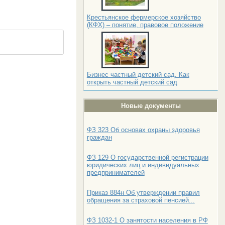
Крестьянское фермерское хозяйство
(КФХ) – понятие, правовое положение
Бизнес частный детский сад. Как
открыть частный детский сад
Новые документы
ФЗ 323 Об основах охраны здоровья
граждан
ФЗ 129 О государственной регистрации
юридических лиц и индивидуальных
предпринимателей
Приказ 884н Об утверждении правил
обращения за страховой пенсией...
ФЗ 1032-1 О занятости населения в РФ