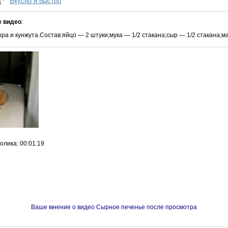
Вкусно и быстро
е видео
:
ра и кунжута.Состав:яйцо — 2 штуки;мука — 1/2 стакана;сыр — 1/2 стакана;ма
ролика
: 00:01:19
Ваше мнение о видео Сырное печенье после просмотра