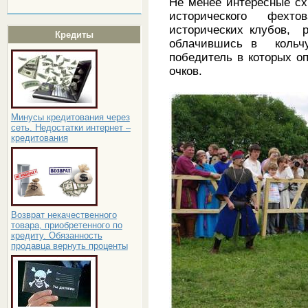
Не менее интересные сх
исторического фехт
исторических клубов, 
Кредиты
облачившись в кольчу
победитель в которых о
очков.
Минусы кредитования через
сеть. Недостатки интернет –
кредитования
Возврат некачественного
товара, приобретенного по
кредиту. Обязанность
продавца вернуть проценты