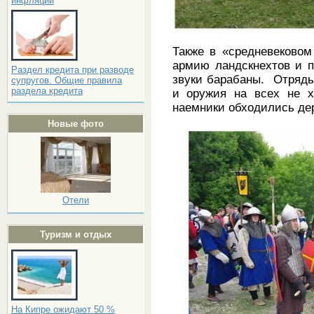
инфляции
Также в «средневековом
армию ландскнехтов и п
Раздел кредита при разводе
звуки барабаны. Отряды
супругов. Общие правила
раздела кредита
и оружия на всех не х
наемники обходились де
Новые фото
Отели
Туризм и отдых
На Кипре ожидают 50 %