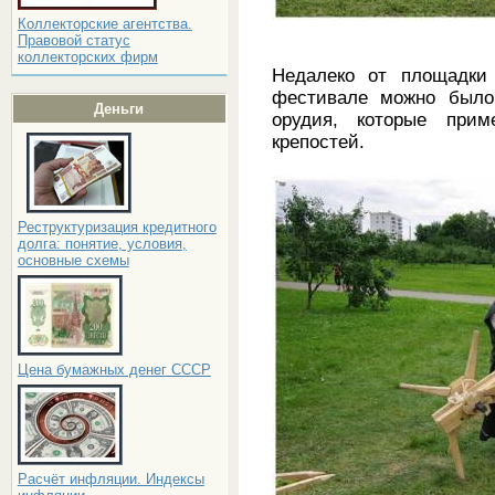
Коллекторские агентства.
Правовой статус
коллекторских фирм
Недалеко от площадки 
фестивале можно было
Деньги
орудия, которые при
крепостей.
Реструктуризация кредитного
долга: понятие, условия,
основные схемы
Цена бумажных денег СССР
Расчёт инфляции. Индексы