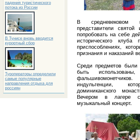
падения туристического
потока из России
В средневековом г
представители святой
попробовать на себе де
В Тунисе вновь вводится
исторического клуба 
курортный сбор
приспособлениях, кото
признания и наказаний в
Среди предметов были 
быть использован
Туроператоры определили
фальшивомонетчиков.
самые популярные
направления отдыха для
индульгенции, ко
россиян
доминиканского монас
Вечером в лагере с
музыкальный концерт.