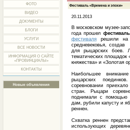
ФОТО
Фестиваль «Времена и эпохи»
ВИДЕО
20.11.2013
ДОКУМЕНТЫ
В московском музее-зап
БЛОГИ
года прошел
фестиваль
фестиваля
решили на э
УСЛУГИ
средневековья, создав
ВСЕ НОВОСТИ
для рыцарских боев. Л
тематических площадок «
ИНФОРМАЦИЯ О САЙТЕ
«ПРОВИНЦИАЛЫ»
княжества» и «Золотая 
КОНТАКТЫ
Наибольшее внимание
рыцарских поединков
Новые объявления
соревновании приехало
стран. Рыцари соревн
поднимали с помощью 
дам, рубили капусту и яб
реннен.
Схватка реннен предста
использующих деревян