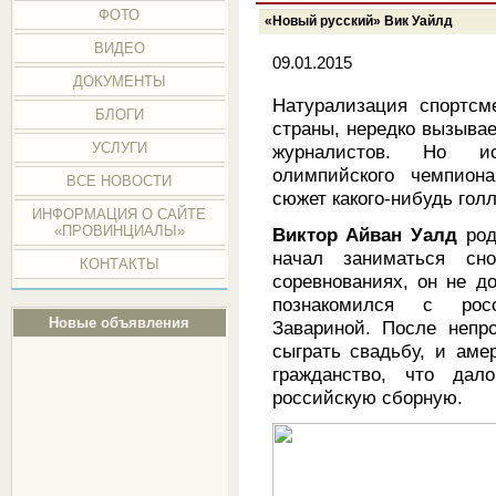
ФОТО
«Новый русский» Вик Уайлд
ВИДЕО
09.01.2015
ДОКУМЕНТЫ
Натурализация спортсм
БЛОГИ
страны, нередко вызывае
УСЛУГИ
журналистов. Но ист
олимпийского чемпион
ВСЕ НОВОСТИ
сюжет какого-нибудь гол
ИНФОРМАЦИЯ О САЙТЕ
«ПРОВИНЦИАЛЫ»
Виктор Айван Уалд
род
начал заниматься сн
КОНТАКТЫ
соревнованиях, он не д
познакомился с росс
Новые объявления
Завариной. После непр
сыграть свадьбу, и аме
гражданство, что дал
российскую сборную.