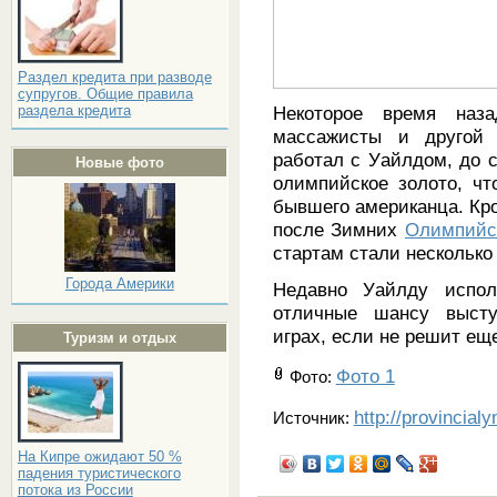
Раздел кредита при разводе
супругов. Общие правила
Некоторое время наза
раздела кредита
массажисты и другой 
работал с Уайлдом, до 
Новые фото
олимпийское золото, чт
бывшего американца. Кром
после Зимних
Олимпийск
стартам стали несколько
Города Америки
Недавно Уайлду испол
отличные шансу выст
играх, если не решит ещ
Туризм и отдых
Фото 1
Фото
:
http://provincial
Источник:
На Кипре ожидают 50 %
падения туристического
потока из России