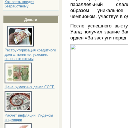
Как взять кредит
параллельный сл
безработному
образом уникальное
чемпионом, участвуя в о
Деньги
После успешного высту
Уалд получил звание За
орден «За заслуги перед 
Реструктуризация кредитного
долга: понятие, условия,
основные схемы
Цена бумажных денег СССР
Расчёт инфляции. Индексы
инфляции