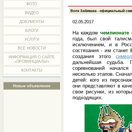
ФОТО
Волк Забивака - официальный сим
ВИДЕО
02.05.2017
ДОКУМЕНТЫ
БЛОГИ
На каждом
чемпионате
года, был свой талис
УСЛУГИ
исключением, и в Рос
ВСЕ НОВОСТИ
состязания - им станет
создания этого
символ
ИНФОРМАЦИЯ О САЙТЕ
«ПРОВИНЦИАЛЫ»
дальнейшая судьба. 
соревнований началс
КОНТАКТЫ
несколько этапов. Снача
детей: кого из персон
они представляют в кач
Новые объявления
свои рисунки, из котор
подходящих.