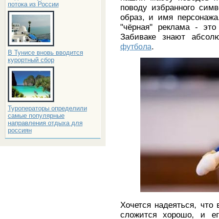
потока из России
поводу избранного сим
образ, и имя персонажа
"чёрная" реклама - эт
Забиваке знают абсол
футбола
.
В Тунисе вновь вводится
курортный сбор
Туроператоры определили
самые популярные
направления отдыха для
россиян
Хочется надеяться, что
сложится хорошо, и е