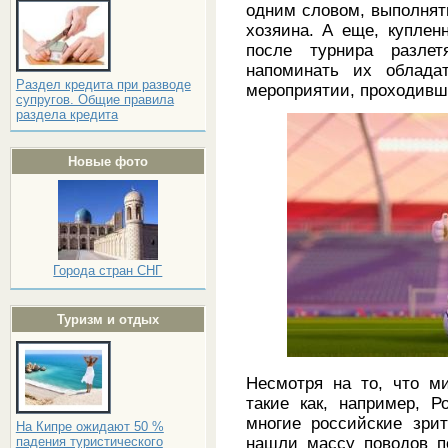
одним словом, выполнят
хозяина. А еще, купле
после турнира разле
напоминать их облада
Раздел кредита при разводе
мероприятии, проходивш
супругов. Общие правила
раздела кредита
Новые фото
Города стран СНГ
Туризм и отдых
Несмотря на то, что м
такие как, например, Р
многие российские зри
На Кипре ожидают 50 %
нашли массу поводов п
падения туристического