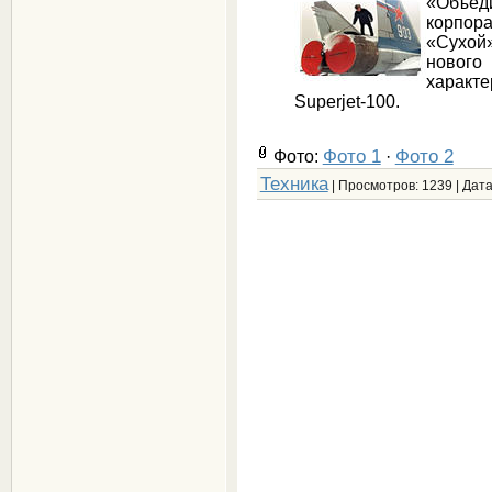
«Объе
корпор
«Сухой
новог
харак
Superjet-100.
Фото 1
Фото 2
Фото:
·
Техника
| Просмотров: 1239 | Дат