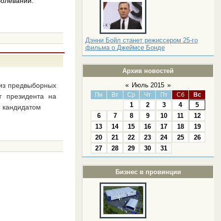
болеваний.
Дэнни Бойл станет режиссером 25-го
фильма о Джеймсе Бонде
Архив новостей
 из предвыборных
«
Июль 2015
»
Пн
Вт
Ср
Чт
Пт
Сб
Вс
т президента на
1
2
3
4
5
 кандидатом
6
7
8
9
10
11
12
13
14
15
16
17
18
19
20
21
22
23
24
25
26
27
28
29
30
31
Бизнес в провинции