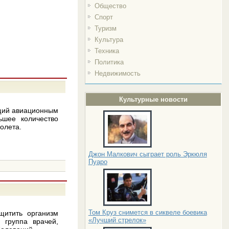
Общество
Спорт
Туризм
Культура
Техника
Политика
Недвижимость
Культурные новости
ющий авиационным
льшее количество
молета.
Джон Малкович сыграет роль Эркюля
Пуаро
Том Круз снимется в сиквеле боевика
щитить организм
«Лучший стрелок»
 группа врачей,