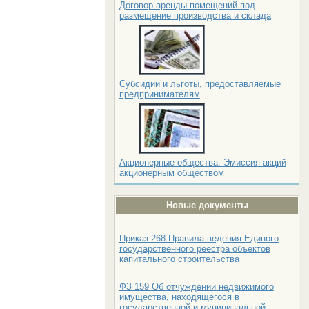
Договор аренды помещений под
размещение производства и склада
Субсидии и льготы, предоставляемые
предпринимателям
Акционерные общества. Эмиссия акций
акционерным обществом
Новые документы
Приказ 268 Правила ведения Единого
государственного реестра объектов
капитального строительства
ФЗ 159 Об отчуждении недвижимого
имущества, находящегося в
государственной и муниципальной