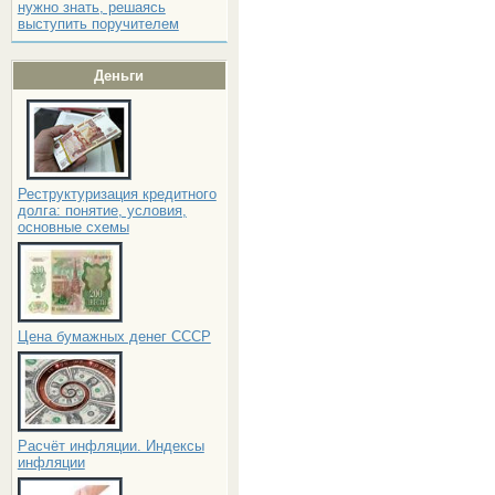
нужно знать, решаясь
выступить поручителем
Деньги
Реструктуризация кредитного
долга: понятие, условия,
основные схемы
Цена бумажных денег СССР
Расчёт инфляции. Индексы
инфляции