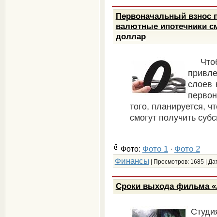
Первоначальный взнос п
валютные ипотечники смо
доллар
Чт
привл
слоев 
первон
того, планируется, ч
смогут получить суб
Фото 1
Фото 2
Фото:
·
Финансы
| Просмотров: 1685 | Да
Сроки выхода фильма «А
Студи