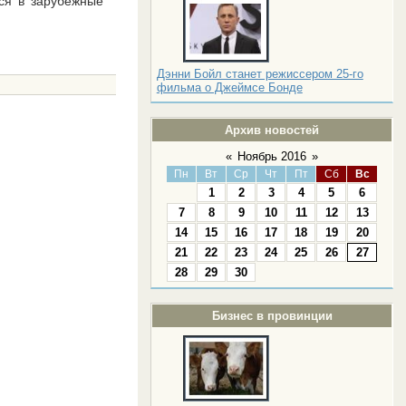
тся в зарубежные
Дэнни Бойл станет режиссером 25-го
фильма о Джеймсе Бонде
Архив новостей
«
Ноябрь 2016
»
Пн
Вт
Ср
Чт
Пт
Сб
Вс
1
2
3
4
5
6
7
8
9
10
11
12
13
14
15
16
17
18
19
20
21
22
23
24
25
26
27
28
29
30
Бизнес в провинции