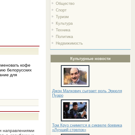
Общество
Спорт
Туризм
Культура
Техника
Политика
Недвижимость
Культурные новости
именовать кофе
нию белорусских
чание для
Джон Малкович сыграет роль Эркюля
Пуаро
Том Круз снимется в сиквеле боевика
«Лучший стрелок»
ми направлениями