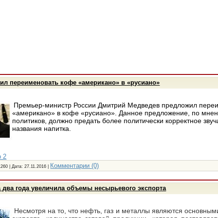
ил переименовать кофе «американо» в «русиано»
Премьер-министр России Дмитрий Медведев предложил пере
«американо» в кофе «русиано». Данное предложение, по мне
политиков, должно предать более политически корректное зву
названия напитка.
 2
Комментарии (0)
1260 | Дата:
27.11.2016
|
 два года увеличила объемы несырьевого экспорта
Несмотря на то, что нефть, газ и металлы являются основны