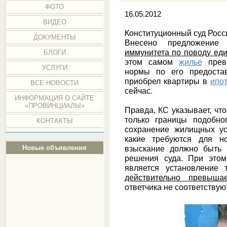
ФОТО
16.05.2012
ВИДЕО
Конституционный суд Росс
ДОКУМЕНТЫ
Внесено предложени
иммунитета по поводу ед
БЛОГИ
этом самом
жилье
превы
УСЛУГИ
нормы по его предостав
приобрел квартиры в
ипот
ВСЕ НОВОСТИ
сейчас.
ИНФОРМАЦИЯ О САЙТЕ
«ПРОВИНЦИАЛЫ»
Правда, КС указывает, чт
только границы подобно
КОНТАКТЫ
сохранение жилищных ус
какие требуются для н
Новые объявления
взыскание должно быть 
решения суда. При это
является установление 
действительно превыша
ответчика не соответству