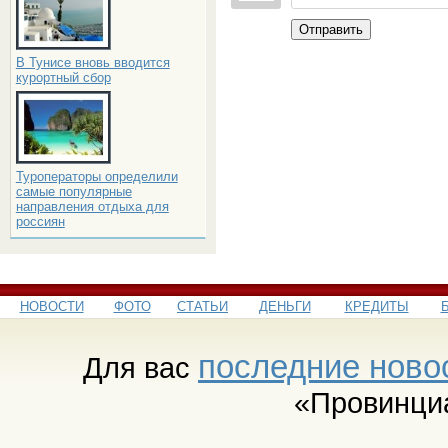
Отправить
В Тунисе вновь вводится
курортный сбор
Туроператоры определили
самые популярные
направления отдыха для
россиян
НОВОСТИ
ФОТО
СТАТЬИ
ДЕНЬГИ
КРЕДИТЫ
последние ново
Для вас
«Провинци