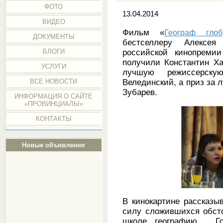
ФОТО
13.04.2014
ВИДЕО
Фильм «
Географ гло
ДОКУМЕНТЫ
бестселлеру Алексея
БЛОГИ
российской кинопреми
получили Константин Ха
УСЛУГИ
лучшую режиссерску
ВСЕ НОВОСТИ
Велединский, а приз за
Зубарев.
ИНФОРМАЦИЯ О САЙТЕ
«ПРОВИНЦИАЛЫ»
КОНТАКТЫ
Новые объявления
В кинокартине рассказы
силу сложившихся обсто
школе географию. Го