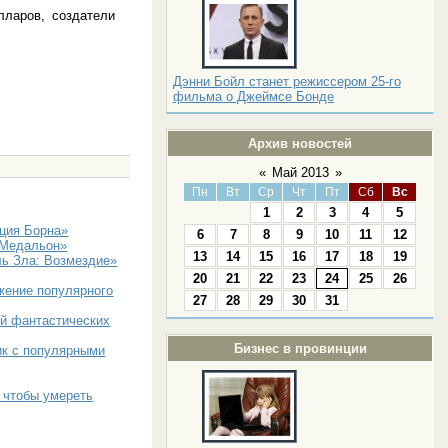
ларов, создатели
Дэнни Бойл станет режиссером 25-го
фильма о Джеймсе Бонде
Архив новостей
«
Май 2013
»
Пн
Вт
Ср
Чт
Пт
Сб
Вс
1
2
3
4
5
ция Борна»
6
7
8
9
10
11
12
«Медальон»
13
14
15
16
17
18
19
ль Зла: Возмездие»
20
21
22
23
24
25
26
жение популярного
27
28
29
30
31
й фантастических
Бизнес в провинции
ик с популярными
 чтобы умереть