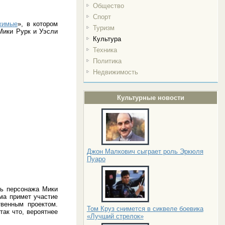
Общество
Спорт
жимые
», в котором
Туризм
Мики Рурк и Уэсли
Культура
Техника
Политика
Недвижимость
Культурные новости
Джон Малкович сыграет роль Эркюля
Пуаро
ть персонажа Мики
ма примет участие
венным проектом.
Том Круз снимется в сиквеле боевика
так что, вероятнее
«Лучший стрелок»