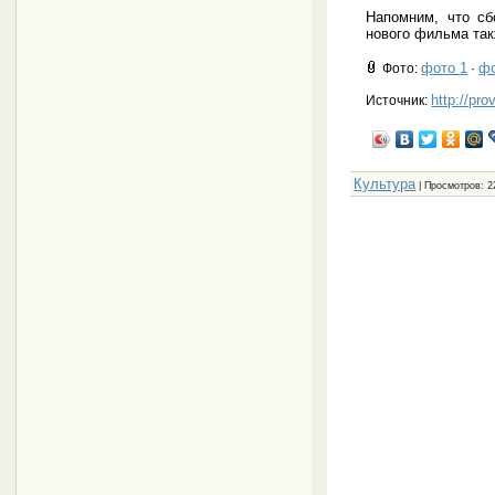
Напомним, что с
нового фильма так
фото 1
фо
Фото
:
·
http://pro
Источник:
Культура
|
Просмотров
: 2