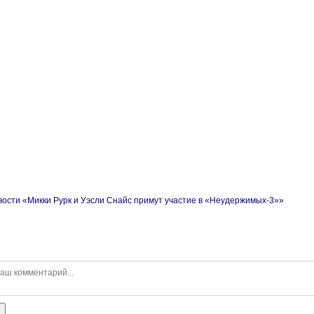
вости «Микки Рурк и Уэсли Снайс примут участие в «Неудержимых-3»»
ь