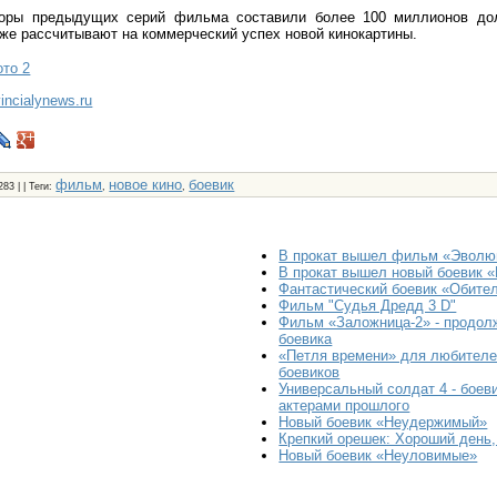
боры предыдущих серий фильма составили более 100 миллионов дол
же рассчитывают на коммерческий успех новой кинокартины.
то 2
vincialynews.ru
фильм
новое кино
боевик
283 | |
Теги
:
,
,
В прокат вышел фильм «Эволю
В прокат вышел новый боевик 
Фантастический боевик «Обите
Фильм "Судья Дредд 3 D"
Фильм «Заложница-2» - продол
боевика
«Петля времени» для любителе
боевиков
Универсальный солдат 4 - боев
актерами прошлого
Новый боевик «Неудержимый»
Крепкий орешек: Хороший день,
Новый боевик «Неуловимые»