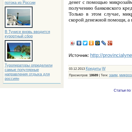
денег с помощью микрозаймо
потока из России
получению банковского кред
Только в этом случае, мик
скорой денежной помощи, а 
В Тунисе вновь вводится
курортный сбор
http://provincialyn
Источник:
Туроператоры определили
Кредиты
W
03.12.2013
самые популярные
направления отдыха для
заим
микро
Просмотров
:
18689
|
Теги
:
,
россиян
Статьи по