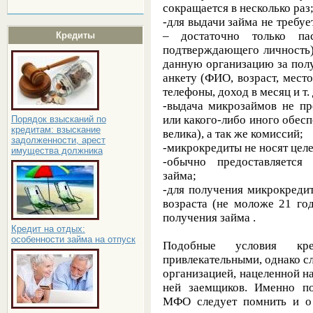
сокращается в несколько раз
-для выдачи займа не требу
– достаточно только пас
Кредиты
подтверждающего личность)
данную организацию за по
анкету (ФИО, возраст, мест
телефоны, доход в месяц и т. 
-выдача микрозаймов не пр
или какого-либо иного обес
Порядок взысканий по
кредитам: взыскание
велика), а так же комиссий;
задолженности, арест
-микрокредиты не носят целе
имущества должника
-обычно предоставляется
займа;
-для получения микрокреди
возраста (не моложе 21 го
получения займа .
Кредит на отдых:
особенности займа на отпуск
Подобные условия кре
привлекательными, однако с
организацией, нацеленной н
ней заемщиков. Именно по
МФО следует помнить и 