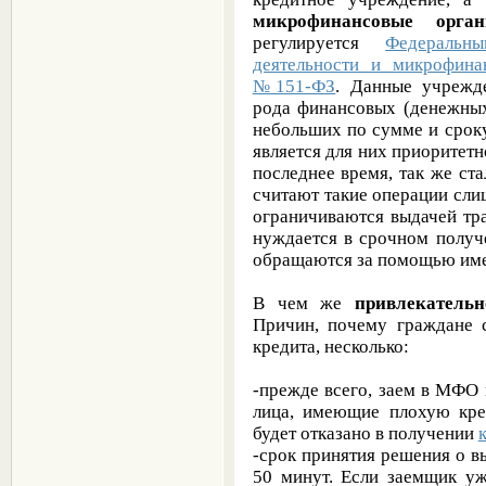
микрофинансовые орга
регулируется
Федеральн
деятельности и микрофинан
№151-ФЗ
. Данные учрежд
рода финансовых (денежных
небольших по сумме и сроку
является для них приоритет
последнее время, так же ст
считают такие операции сли
ограничиваются выдачей тр
нуждается в срочном получ
обращаются за помощью им
В чем же
привлекательн
Причин, почему граждане 
кредита, несколько:
-прежде всего, заем в МФО 
лица, имеющие плохую кре
будет отказано в получении
-срок принятия решения о в
50 минут. Если заемщик у