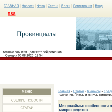
|
|
|
|
|
|
ГЛАВНАЯ
Новости
Фото
Статьи
Блоги
Регистрация
Вход
RSS
Провинциалы
важные события - для жителей регионов
Сегодня 06.08.2026, 19:54
Главная
Статьи
Финансы
Кред
»
»
»
МЕНЮ
получения. Плюсы и минусы микрокр
СВЕЖИЕ НОВОСТИ
Микрозаймы: особенности 
СТАТЬИ
микрокредитов