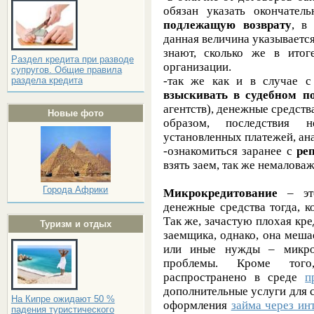
обязан указать окончател
подлежащую возврату
, в
данная величина указывается 
знают, сколько же в ито
Раздел кредита при разводе
организации.
супругов. Общие правила
-так же как и в случае 
раздела кредита
взыскивать в судебном п
агентств), денежные средст
Новые фото
образом, последствия н
установленных платежей, ан
-ознакомиться заранее с
ре
взять заем, так же немаловаж
Города Африки
Микрокредитование
– это
денежные средства тогда, к
Так же, зачастую плохая кре
Туризм и отдых
заемщика, однако, она меша
или иные нужды – микро
проблемы. Кроме того,
распространено в среде
п
дополнительные услуги для 
На Кипре ожидают 50 %
оформления
займа через ин
падения туристического