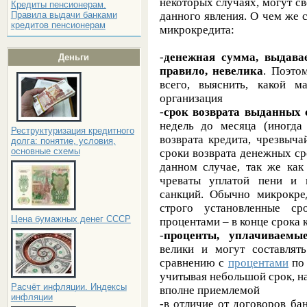
некоторых случаях, могут св
Кредиты пенсионерам.
данного явления. О чем же 
Правила выдачи банками
кредитов пенсионерам
микрокредита:
-
денежная сумма, выдава
Деньги
правило, невелика
. Поэто
всего, выяснить, какой 
организация
-
срок возврата выданных 
недель до месяца (иногда
Реструктуризация кредитного
возврата кредита, чрезвыч
долга: понятие, условия,
основные схемы
сроки возврата денежных ср
данном случае, так же как
чреваты уплатой пени и 
санкций. Обычно микрокре
строго установленные с
Цена бумажных денег СССР
процентами – в конце срока 
-
проценты, уплачиваемы
велики и могут составлят
сравнению с
процентами
по 
учитывая небольшой срок, н
Расчёт инфляции. Индексы
вполне приемлемой
инфляции
-в отличие от договоров ба