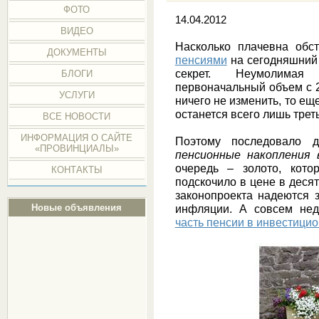
ФОТО
14.04.2012
ВИДЕО
Насколько плачевна обс
ДОКУМЕНТЫ
пенсиями
на сегодняшний 
секрет. Неумолимая 
БЛОГИ
первоначальный объем с 2
УСЛУГИ
ничего не изменить, то ещ
останется всего лишь трет
ВСЕ НОВОСТИ
ИНФОРМАЦИЯ О САЙТЕ
Поэтому последовало д
«ПРОВИНЦИАЛЫ»
пенсионные накопления
очередь – золото, кото
КОНТАКТЫ
подскочило в цене в деся
законопроекта надеются 
Новые объявления
инфляции. А совсем не
часть пенсии в инвестиц