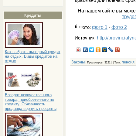
довольно длительных срока
На нашем сайте вы мож
Кредиты
трудо
фото 1
фото 2
Фото
:
·
http://provincialy
Источник:
Как выбрать выгодный кредит
на отдых. Виды кредитов на
отдых
Законы
пенсия
|
Просмотров
: 3221 | |
Теги
:
Возврат некачественного
товара, приобретенного по
кредиту. Обязанность
продавца вернуть проценты