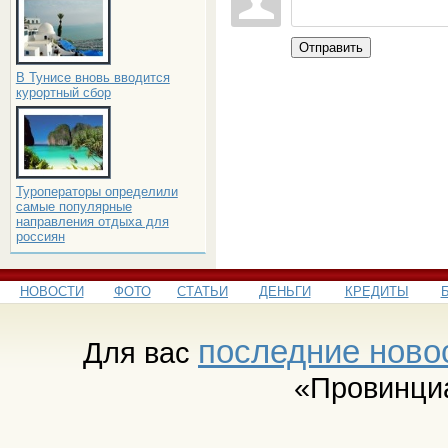
Отправить
В Тунисе вновь вводится
курортный сбор
Туроператоры определили
самые популярные
направления отдыха для
россиян
НОВОСТИ
ФОТО
СТАТЬИ
ДЕНЬГИ
КРЕДИТЫ
последние ново
Для вас
«Провинци