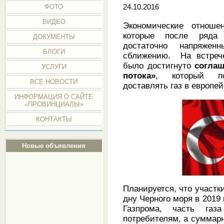
ФОТО
24.10.2016
ВИДЕО
Экономические отнош
которые после ряда 
ДОКУМЕНТЫ
достаточно напряжен
БЛОГИ
сближению. На встрече
было достигнуто
соглаш
УСЛУГИ
потока»
, который по
ВСЕ НОВОСТИ
доставлять газ в европей
ИНФОРМАЦИЯ О САЙТЕ
«ПРОВИНЦИАЛЫ»
КОНТАКТЫ
Новые объявления
Планируется, что участк
дну Черного моря в 2019
Газпрома, часть газ
потребителям, а суммар