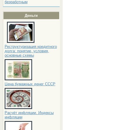
безработным
Деньги
Реструктуризация кредитного
долга: понятие, условия,
основные схемы
Цена бумажных денег СССР
Расчёт инфляции. Индексы
инфляции