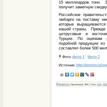
15 миллиардов тонн. Ве
получит заметную скидку 
Российское правительс
эмбарго на поставку не
которые выращиваются в
нашей страны. Прежде в
цитрусовые и косточ
Турции. По оценкам 
подобной продукции из
составлял более 500 ми
фото 1
фото 2
Фото
:
·
http://provincialy
Источник:
Финансы
газ
эк
|
Просмотров
: 964 | |
Теги
:
,