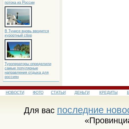
потока из России
В Тунисе вновь вводится
курортный сбор
Туроператоры определили
самые популярные
направления отдыха для
россиян
НОВОСТИ
ФОТО
СТАТЬИ
ДЕНЬГИ
КРЕДИТЫ
последние ново
Для вас
«Провинци