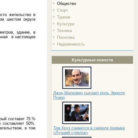
Общество
Спорт
есто жительство в
Туризм
ом шестом округе
Культура
Техника
метров, здание, в
чная
в настоящее
Политика
Недвижимость
Культурные новости
Джон Малкович сыграет роль Эркюля
Пуаро
орый составит 75 %
 составляет 50%.
ательством, в том
Том Круз снимется в сиквеле боевика
«Лучший стрелок»