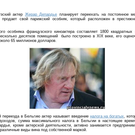
узский актер
Жерар Депардье
планирует переехать на постоянное м
 продает свой парижский особняк, который расположен в престижн
го особняка французского киноактера составляет 1800 квадратных 
несколько десятков помещений
было построено в
XIX
веке, его оцено
около 65 миллионов долларов.
й переезда в Бельгию актер называет введение
налога на богатых
, кот
оходов, сумма максимального налога в Бельгии в настоящее время
ардье, кроме актерской деятельности, активно занимается предприним
 различные виды вина под собственной маркой.