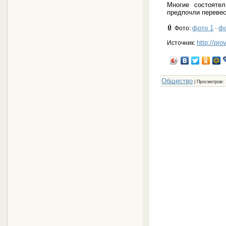
Многие состояте
предпочли перевес
фото 1
фо
Фото
:
·
http://pro
Источник:
Общество
|
Просмотров
: