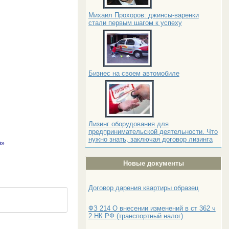
Михаил Прохоров: джинсы-варенки
стали первым шагом к успеху
Бизнес на своем автомобиле
Лизинг оборудования для
предпринимательской деятельности. Что
нужно знать, заключая договор лизинга
ю»
Новые документы
Договор дарения квартиры образец
ФЗ 214 О внесении изменений в ст 362 ч
2 НК РФ (транспортный налог)