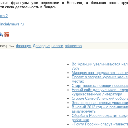
льные французы уже переехали в Бельгию, а большая часть кру
ти свою деятельность в Лондон.
то 2
vincialynews.ru
франция
Депардье
налоги
общество
 1385 | |
Теги
:
,
,
,
Во Франции увеличиваются нал
75%
Минпромторг предлагает ввести
Проект о запрете курения каль
местах
Старт проекта помощи несовер
Новый сайт для учеников - слу
художественную литературу
Сгорел Свято-Успенский собор 
Эволюционная «лень» уральски
В новый 2012 год – с повышени
авиаперелеты
Сбербанк России сократит кажд
работника
«Почту России» спасут «таинст