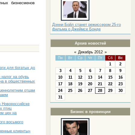
пных бизнесменов
Дэнни Бойл станет режиссером 25-го
фильма о Джеймсе Бонде
Архив новостей
«
Декабрь 2012
»
Пн
Вт
Ср
Чт
Пт
Сб
Вс
1
2
оги для богатых до
3
4
5
6
7
8
9
 налог на обувь
10
11
12
13
14
15
16
яна в общественных
17
18
19
20
21
22
23
шеннолетним отцам
24
25
26
27
28
29
30
шаем
31
в Новороссийске
х птиц
Бизнес в провинции
ем цен на
ого восьмого
венные клиенты»