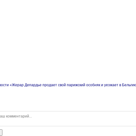
вости «Жерар Депардье продает свой парижский особняк и уезжает в Бельги
ь