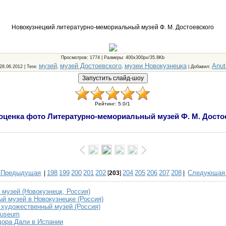
Новокузнецкий литературно-мемориальный музей Ф. М. Достоевского
Просмотров
: 1774 |
Размеры
: 400x300px/35.8Kb
музей
музей Достоевского
музеи Новокузнецка
Anut
 28.06.2012 |
Теги
:
,
,
|
Добавил
:
Рейтинг
:
5.0
/
1
оценка фото Литературно-мемориальный музей Ф. М. Досто
 Предыдущая
198
199
200
201
202
204
205
206
207
208
Следующая
|
[
203
]
|
 музей (Новокузнецк, Россия)
й музей в Новокузнецке (Россия)
 художественный музей (Россия)
 Museum
ора Дали в Испании