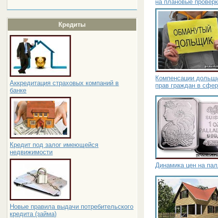
на плановые провер
Кредиты
Компенсации дольщ
Аккредитация страховых компаний в
прав граждан в сфер
банке
Кредит под залог имеющейся
недвижимости
Динамика цен на па
Новые правила выдачи потребительского
кредита (займа)