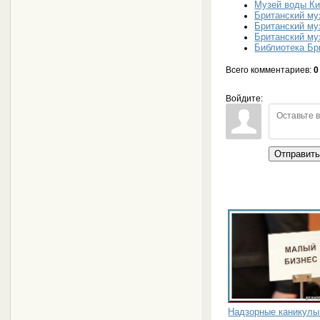
Музей воды К
Британский му
Британский му
Британский му
Библиотека Бр
Всего комментариев
:
0
Войдите:
Отправит
Надзорные каникулы