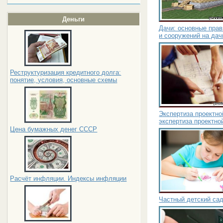
Деньги
Дачи: основные пра
и сооружений на дач
Реструктуризация кредитного долга:
понятие, условия, основные схемы
Экспертиза проектно
экспертиза проектно
Цена бумажных денег СССР
Расчёт инфляции. Индексы инфляции
Частный детский сад