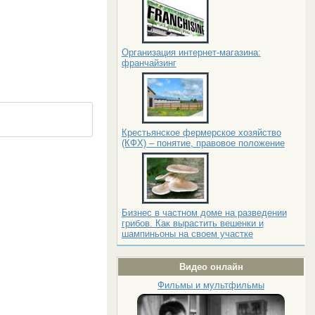
Организация интернет-магазина:
франчайзинг
Крестьянское фермерское хозяйство
(КФХ) – понятие, правовое положение
Бизнес в частном доме на разведении
грибов. Как вырастить вешенки и
шампиньоны на своем участке
Видео онлайн
Фильмы и мультфильмы
у