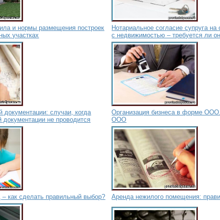
вила и нормы размещения построек
Нотариальное согласие супруга на
ных участках
с недвижимостью – требуется ли о
й документации: случаи, когда
Организация бизнеса в форме ООО
й документации не проводится
ООО
 – как сделать правильный выбор?
Аренда нежилого помещения: прав