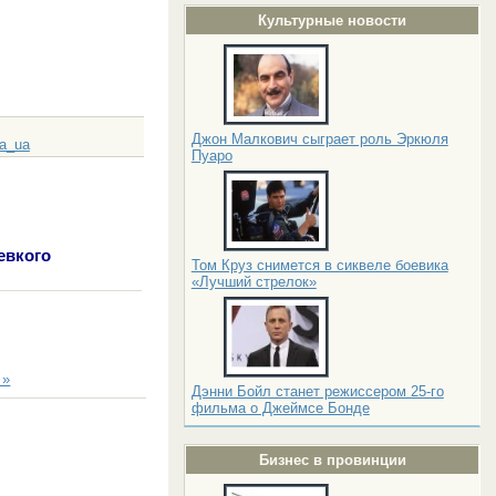
Культурные новости
Джон Малкович сыграет роль Эркюля
a_ua
Пуаро
евкого
Том Круз снимется в сиквеле боевика
«Лучший стрелок»
 »
Дэнни Бойл станет режиссером 25-го
фильма о Джеймсе Бонде
Бизнес в провинции