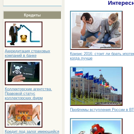
Интересн
Кредиты
Аккредитация страховых
Кризис 2016: стоит ли брать ипоте
компаний в банке
когда лучше
Коллекторские агентства.
Правовой статус
коллекторских фирм
Проблемы вступления России в В
Кредит под залог имеющейся