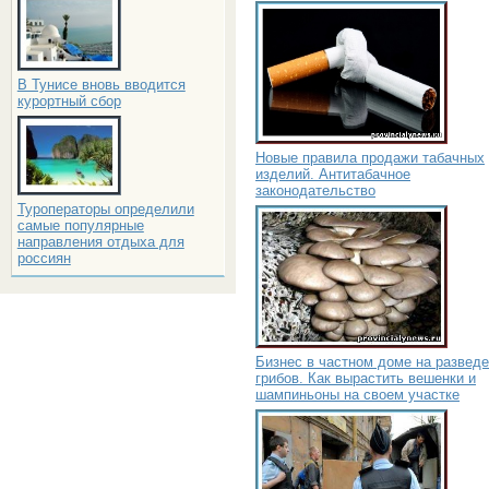
В Тунисе вновь вводится
курортный сбор
Новые правила продажи табачных
изделий. Антитабачное
законодательство
Туроператоры определили
самые популярные
направления отдыха для
россиян
Бизнес в частном доме на развед
грибов. Как вырастить вешенки и
шампиньоны на своем участке