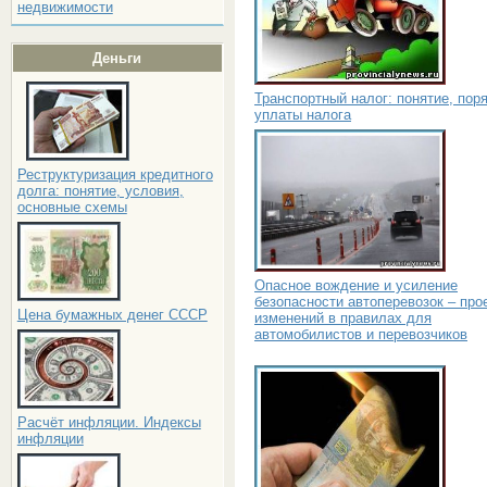
недвижимости
Деньги
Транспортный налог: понятие, пор
уплаты налога
Реструктуризация кредитного
долга: понятие, условия,
основные схемы
Опасное вождение и усиление
безопасности автоперевозок – про
Цена бумажных денег СССР
изменений в правилах для
автомобилистов и перевозчиков
Расчёт инфляции. Индексы
инфляции