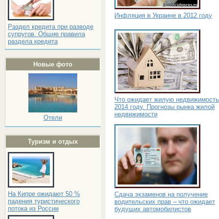
Инфляция в Украине в 2012 году
Раздел кредита при разводе
супругов. Общие правила
раздела кредита
Новые фото
Что ожидает жилую недвижимость
2014 году. Прогнозы рынка жилой
недвижимости
Отели
Туризм и отдых
На Кипре ожидают 50 %
Сдача экзаменов на получение
падения туристического
водительских прав – что ожидает
потока из России
будущих автомобилистов