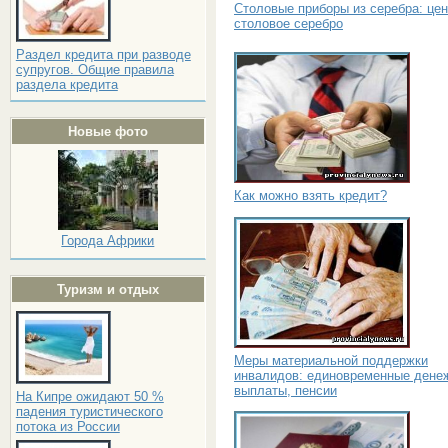
Столовые приборы из серебра: цен
столовое серебро
Раздел кредита при разводе
супругов. Общие правила
раздела кредита
Новые фото
Как можно взять кредит?
Города Африки
Туризм и отдых
Меры материальной поддержки
инвалидов: единовременные дене
выплаты, пенсии
На Кипре ожидают 50 %
падения туристического
потока из России