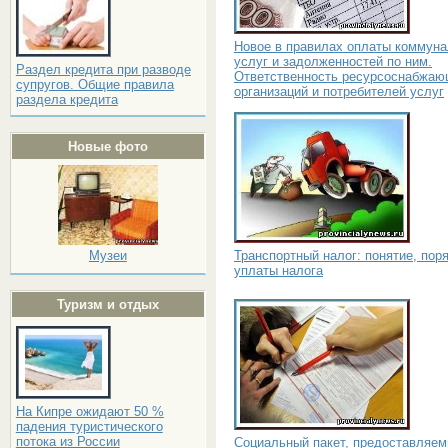
Новое в правилах оплаты коммун
услуг и задолженностей по ним.
Раздел кредита при разводе
Ответственность ресурсоснабжа
супругов. Общие правила
организаций и потребителей услуг
раздела кредита
Новые фото
Транспортный налог: понятие, пор
Музеи
уплаты налога
Туризм и отдых
На Кипре ожидают 50 %
падения туристического
потока из России
Социальный пакет, предоставляе