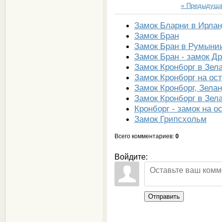
« Предыдущ
Замок Бларни в Ирла
Замок Бран
Замок Бран в Румыни
Замок Бран - замок Д
Замок Кронборг в Зел
Замок Кронборг на ос
Замок Кронборг, Зела
Замок Кронборг в Зел
Кронборг - замок на о
Замок Грипсхольм
Всего комментариев
:
0
Войдите:
Отправить