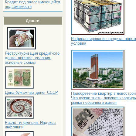
Кредит под залог имеющейся
недвижимости
Деньги
Рефинансирование кредита: понят
условия
Реструктуризация кредитного
долга: понятие, условия,
основные схемы
Цена бумажных денег СССР
Приобретение квартир в новострой
Что нужно знать, покупая квартир
рынке первичного жилья
Расчёт инфляции. Индексы
инфляции