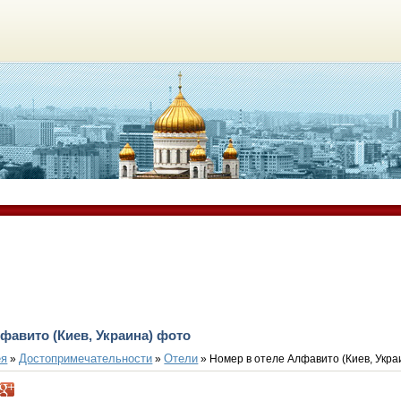
фавито (Киев, Украина) фото
ея
Достопримечательности
Отели
»
»
» Номер в отеле Алфавито (Киев, Укра