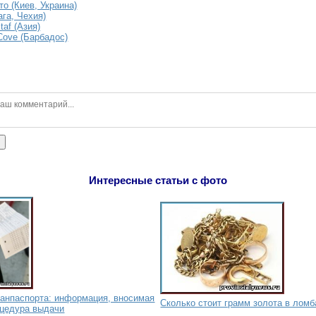
о (Киев, Украина)
ага, Чехия)
taf (Азия)
Cove (Барбадос)
ь
Интересные статьи с фото
ранпаспорта: информация, вносимая
Сколько стоит грамм золота в лом
оцедура выдачи