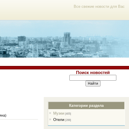
Все свежие новости для Вас
Поиск новостей
Категории раздела
Музеи
[405]
ина)
Отели
[288]