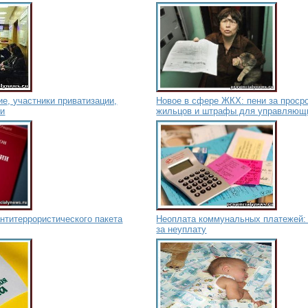
ие, участники приватизации,
Новое в сфере ЖКХ: пени за проср
ии
жильцов и штрафы для управляющ
антитеррористического пакета
Неоплата коммунальных платежей:
за неуплату