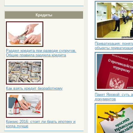
Кредиты
Приватизация: понят
объекты приватизац
Раздел кредита при разводе супругов.
Общие правила раздела кредита
Как взять кредит безработному
Пакет Яровой: суть 
документов
Кризис 2016: стоит ли брать ипотеку и
когда лучше