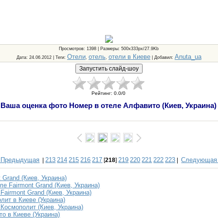
Просмотров
: 1398 |
Размеры
: 500x333px/27.9Kb
Отели
отель
отели в Киеве
Anuta_ua
Дата
: 24.06.2012 |
Теги
:
,
,
|
Добавил
:
Рейтинг
:
0.0
/
0
Ваша оценка фото Номер в отеле Алфавито (Киев, Украина)
 Предыдущая
213
214
215
216
217
219
220
221
222
223
Следующая
|
[
218
]
|
 Grand (Киев, Украина)
ле Fairmont Grand (Киев, Украина)
Fairmont Grand (Киев, Украина)
лит в Киеве (Украина)
 Космополит (Киев, Украина)
о в Киеве (Украина)