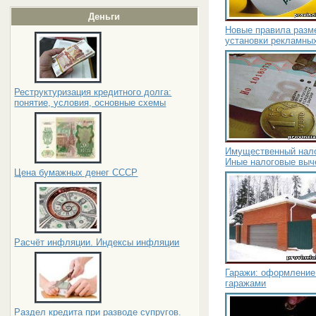
Деньги
Новые правила разм
установки рекламны
Реструктуризация кредитного долга:
понятие, условия, основные схемы
Имущественный нало
Иные налоговые выч
Цена бумажных денег СССР
Расчёт инфляции. Индексы инфляции
Гаражи: оформление 
гаражами
Раздел кредита при разводе супругов.