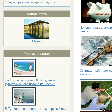
Общие правила раздела кредита
Новые фото
Пенсии гражданам: н
пенсий
Музеи
Туризм и отдых
Стандартный налогов
вычета
На Кипре ожидают 50 % падения
туристического потока из России
В Тунисе вновь вводится курортный сбор