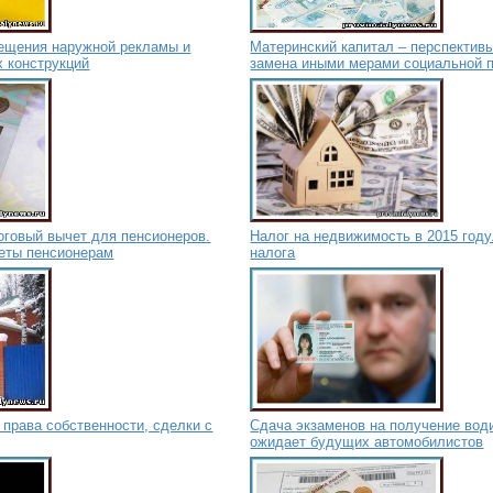
ещения наружной рекламы и
Материнский капитал – перспектив
х конструкций
замена иными мерами социальной 
говый вычет для пенсионеров.
Налог на недвижимость в 2015 году
еты пенсионерам
налога
права собственности, сделки с
Сдача экзаменов на получение води
ожидает будущих автомобилистов