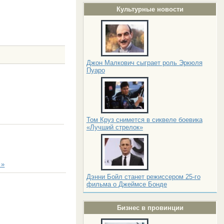
Культурные новости
Джон Малкович сыграет роль Эркюля
Пуаро
Том Круз снимется в сиквеле боевика
«Лучший стрелок»
 »
Дэнни Бойл станет режиссером 25-го
фильма о Джеймсе Бонде
Бизнес в провинции