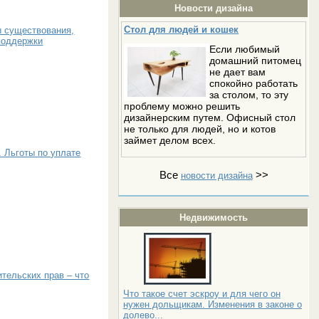
Новости дизайна
Стол для людей и кошек
ы существования,
поддержки
Если любимый
домашний питомец
не дает вам
спокойно работать
за столом, то эту
проблему можно решить
дизайнерским путем. Офисный стол
не только для людей, но и котов
займет делом всех.
. Льготы по уплате
Все
>>
новости дизайна
Недвижимость
тельских прав – что
Что такое счет эскроу и для чего он
нужен дольщикам. Изменения в законе о
долево...