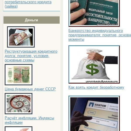
потребительского кредита
(займа)
Деньги
Банкротство индивидуального
предпринимателя: понятие, основ
моменты
Реструктуризация кредитного
долга: понятие, условия,
основные схемы
Как взять кредит безработному
Цена бумажных денег СССР
Расчёт инфляции. Индексы
инфляции