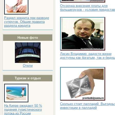
Отсрочка внесения платы для
большегрузов - условия предоста
Раздел кредита при разводе
супругов. Общие правила
раздела кредита
Новые фото
Лисин Владимир: радости жизни
доступны как богатым, так и бедн
Отели
Туризм и отдых
Сколько стоит палладий. Выгодны
На Кипре ожидают 50 %
инвестиции в палладий
падения туристического
потока из России