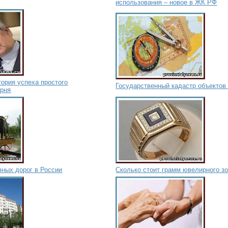
использования – новое в ЖК РФ
тория успеха простого
Государственный кадастр объектов
арня
зных дорог в России
Сколько стоит грамм ювелирного з