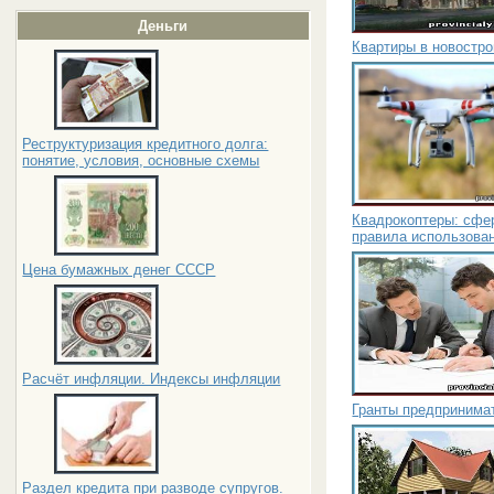
Деньги
Квартиры в новостр
Реструктуризация кредитного долга:
понятие, условия, основные схемы
Квадрокоптеры: сфер
правила использова
Цена бумажных денег СССР
Расчёт инфляции. Индексы инфляции
Гранты предпринима
Раздел кредита при разводе супругов.