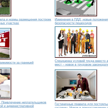
вила и нормы размещения построек
Изменения в ПДД: новые положени
ных участках
безопасности пешеходов
Спецоценка условий труда вместо 
вижимости за границей
мест – новое в трудовом законодат
. Привлечение неплательщиков
Гостиничные правила для постояль
ой и административной
гостиниц. Новое в предоставлении 