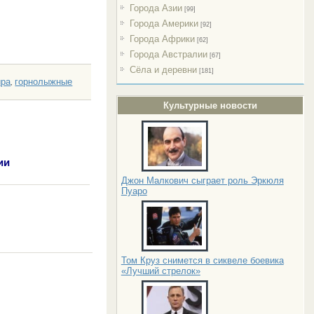
Города Азии
[99]
Города Америки
[92]
Города Африки
[62]
Города Австралии
[67]
Сёла и деревни
[181]
ира
горнолыжные
,
Культурные новости
ии
Джон Малкович сыграет роль Эркюля
Пуаро
Том Круз снимется в сиквеле боевика
«Лучший стрелок»