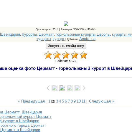
Просмотров
: 2514 |
Размеры
: 500x350px/40.0Kb
Швейцария
Курорты
Церматт
горнолыжные курорты Европы
курорты м
:
,
,
,
,
курорты
курорт
Anuta_ua
,
|
Добавил
:
Рейтинг
:
5.0
/
1
аша оценка фото Церматт - горнолыжный курорт в Швейцар
« Предыдущая
1
3
4
5
6
7
8
9
10
11
Следующая »
|
[
2
]
|
од Церматт, Швейцария
орнолыжный курорт Церматт
од-курорт в Швейцарии
урортного города Церматт
 Церматт в Швейцарии