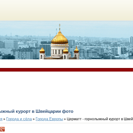
лыжный курорт в Швейцарии фото
ея
Города и сёла
Города Европы
»
»
» Церматт - горнолыжный курорт в Шве