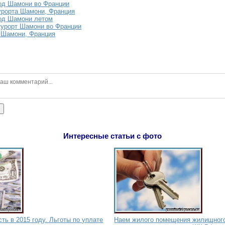
од Шамони во Франции
урорта Шамони, Франция
од Шамони летом
курорт Шамони во Франции
 Шамони, Франция
ь
Интересные статьи с фото
ть в 2015 году. Льготы по уплате
Наем жилого помещения жилищного