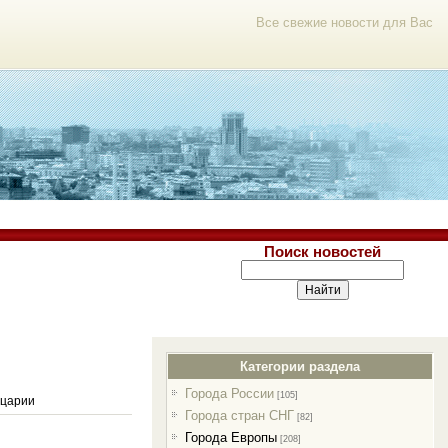
Все свежие новости для Вас
Поиск новостей
Категории раздела
Города России
[105]
йцарии
Города стран СНГ
[82]
Города Европы
[208]