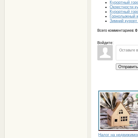
Курортный гор
Окрестности к
Курортный гор
Горнолыжный 
Зимний курорт
Всего комментариев
:
0
Войдите:
Отправит
Налог на недвижимос