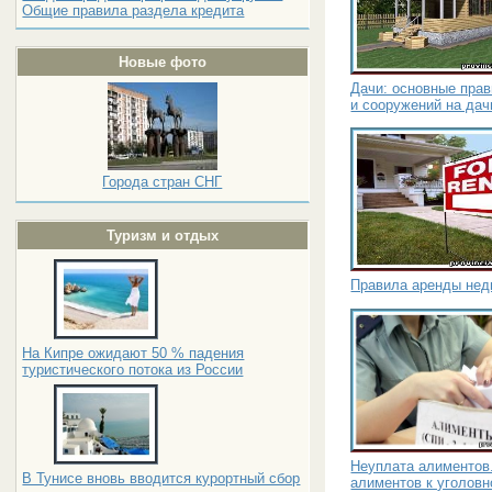
Общие правила раздела кредита
Новые фото
Дачи: основные пра
и сооружений на дач
Города стран СНГ
Туризм и отдых
Правила аренды нед
На Кипре ожидают 50 % падения
туристического потока из России
Неуплата алиментов
В Тунисе вновь вводится курортный сбор
алиментов к уголовн