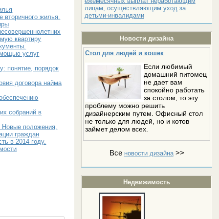
ежемесячных выплат неработающим
лицам, осуществляющим уход за
илья
детьми-инвалидами
е вторичного жилья.
иры
 несовершеннолетних
Новости дизайна
емую квартиру
кументы.
Стол для людей и кошек
омощью услуг
Если любимый
у: понятие, порядок
домашний питомец
не дает вам
овия договора найма
спокойно работать
за столом, то эту
 обеспечению
проблему можно решить
их собраний в
дизайнерским путем. Офисный стол
не только для людей, но и котов
. Новые положения,
займет делом всех.
ации граждан
ь в 2014 году.
мости
Все
>>
новости дизайна
Недвижимость