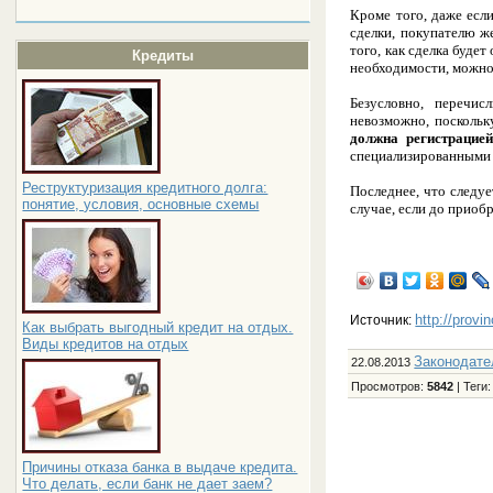
Кроме того, даже есл
сделки, покупателю ж
того, как сделка буде
Кредиты
необходимости, можно 
Безусловно, перечис
невозможно, поскольк
должна регистрацией
специализированными 
Реструктуризация кредитного долга:
Последнее, что следуе
понятие, условия, основные схемы
случае, если до приоб
http://provi
Источник:
Как выбрать выгодный кредит на отдых.
Виды кредитов на отдых
Законодате
22.08.2013
Просмотров
:
5842
|
Теги
Причины отказа банка в выдаче кредита.
Что делать, если банк не дает заем?