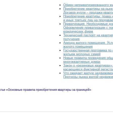
Обмен неприватизированного ж
Приобретение квартиры на рынк
Договор купли – продажи кварт
Приобретение квартиры: права
и иных третьих лиц на продава
Приватизация. Необходимые до
Оформление приватизации с п
юридических фирм
Технический паспорт на квартир
получения
Аренда жилого помещения. Усл
жилого помещения
Государственная программа по
жильем молодых семей
Новые правила проведения общ
многоквартирных домах
Закон о «резиновых квартирах»
касающиеся фиктивной регистр
Что ожидает жилую недвижимост
Прогнозы рынка жилой недвижи
атье «Основные правила приобретения квартиры за границей»