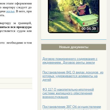
ьном этапе оформления
ю квартиру следует до
едачи
жилья
. В него, при
ить.
вартиру за границей,
шиться вся процедура
00:04:39
ествляется судом или
это необходимо в том
Новые документы
Договор пожизненного содержания с
иждевением. Договор ренты земли
Постановление 841 О видах доходов, из
которых удерживаются алименты на
детей
ФЗ 117 О накопительно-ипотечной
системе жилищного обеспечения
военнослужащих
Постановление 397 Об осуществлении