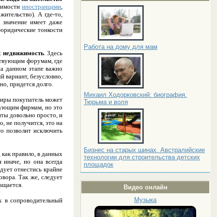
жимости
иностранцами
,
ительство). А где-то,
, значение имеет даже
 юридические тонкости
Работа на дому для мам
х недвижимость
. Здесь
ствующим форумам, где
 на данном этапе важно
й вариант, безусловно,
но, придется долго.
Михаил Ходорковский: биография.
тиры покупатель может
Тюрьма и воля
вующим фирмам, но это
нты довольно просто, и
, не получится, это на
то позволит исключить
Бизнес на старых шинах. Австралийские
, как правило, в данных
технологии для строительства детских
 иначе, но она всегда
площадок
дует отнестись крайне
вора. Так же, следует
ращается.
Видео онлайн
Музыка
х в сопроводительный