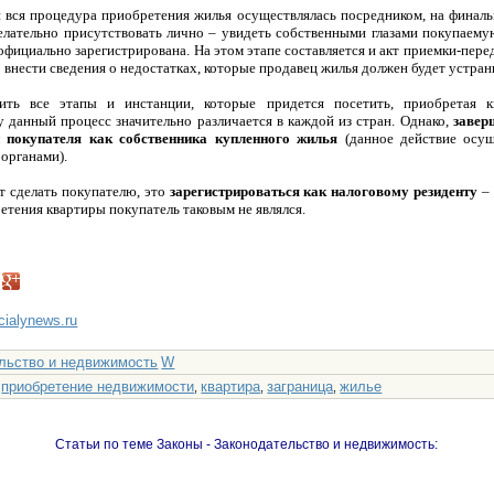
и вся процедура приобретения жилья осуществлялась посредником, на финал
елательно присутствовать лично – увидеть собственными глазами покупаему
т официально зарегистрирована. На этом этапе составляется и акт приемки-пер
внести сведения о недостатках, которые продавец жилья должен будет устран
лить все этапы и инстанции, которые придется посетить, приобретая к
у данный процесс значительно различается в каждой из стран. Однако,
завер
 покупателя как собственника купленного жилья
(данное действие осущ
органами).
т сделать покупателю, это
зарегистрироваться как налоговому резиденту
– 
ретения квартиры покупатель таковым не являлся.
ncialynews.ru
льство и недвижимость
W
приобретение недвижимости
квартира
заграница
жилье
:
,
,
,
Статьи по теме Законы - Законодательство и недвижимость: