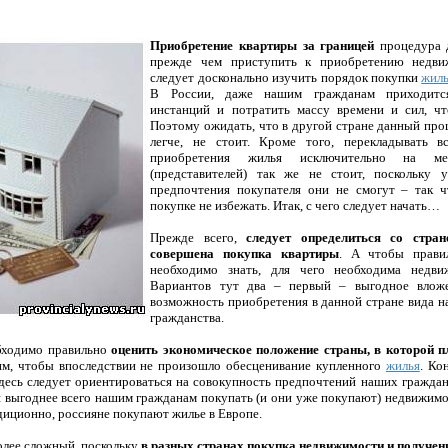
Приобретение квартиры за границей
процедура 
прежде чем приступить к приобретению недви
следует досконально изучить порядок покупки
жил
В России, даже нашим гражданам приходитс
инстанций и потратить массу времени и сил, 
Поэтому ожидать, что в другой стране данный проц
легче, не стоит. Кроме того, перекладывать 
приобретения жилья исключительно на мес
(представителей) так же не стоит, поскольку 
предпочтения покупателя они не смогут – так ч
покупке не избежать. Итак, с чего следует начать…
Прежде всего,
следует определиться со стран
совершена покупка квартиры
. А чтобы правил
необходимо знать, для чего необходима недви
Вариантов тут два – первый – выгодное вло
возможность приобретения в данной стране вида на
гражданства.
обходимо правильно
оценить экономическое положение страны, в которой п
им, чтобы впоследствии не произошло обесценивание купленного
жилья
. Ко
здесь следует ориентироваться на совокупность предпочтений наших гражда
я выгоднее всего нашим гражданам покупать (и они уже покупают) недвижимо
адиционно, россияне покупают жилье в Европе.
олее сложный, поскольку
в разных странах покупка недвижимости и получен