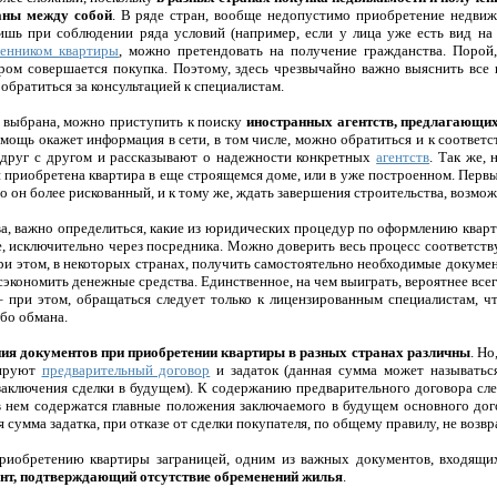
аны между собой
. В ряде стран, вообще недопустимо приобретение недви
ишь при соблюдении ряда условий (например, если у лица уже есть вид на ж
венником квартиры
, можно претендовать на получение гражданства. Порой
ором совершается покупка. Поэтому, здесь чрезвычайно важно выяснить все
 обратиться за консультацией к специалистам.
а выбрана, можно приступить к поиску
иностранных агентств, предлагающи
мощь окажет информация в сети, в том числе, можно обратиться и к соответ
 друг с другом и рассказывают о надежности конкретных
агентств
. Так же,
и приобретена квартира в еще строящемся доме, или в уже построенном. Первы
о он более рискованный, и к тому же, ждать завершения строительства, возмож
ва, важно определиться, какие из юридических процедур по оформлению квар
ие, исключительно через посредника. Можно доверить весь процесс соответст
при этом, в некоторых странах, получить самостоятельно необходимые докуме
экономить денежные средства. Единственное, на чем выиграть, вероятнее всего
– при этом, обращаться следует только к лицензированным специалистам, ч
бо обмана.
я документов при приобретении квартиры в разных странах различны
. Но
рируют
предварительный договор
и задаток (данная сумма может называться
 заключения сделки в будущем). К содержанию предварительного договора сле
 в нем содержатся главные положения заключаемого в будущем основного дого
я сумма задатка, при отказе от сделки покупателя, по общему правилу, не возв
приобретению квартиры заграницей, одним из важных документов, входящи
нт, подтверждающий отсутствие обременений жилья
.