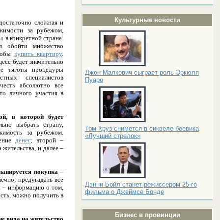
Культурные новости
достаточно сложная и
жимости за рубежом,
ья
в конкретной стране.
я обойти множество
чтобы
купить квартиру
.
есс будет значительно
все тяготы процедуры
Джон Малкович сыграет роль Эркюля
тных специалистов
Пуаро
учесть абсолютно все
то личного участия в
ой, в которой будет
ьно выбрать страну,
Том Круз снимется в сиквеле боевика
жимость за рубежом.
«Лучший стрелок»
жение
денег
; второй –
 жительства, и далее –
ланируется покупка
–
нечно, предугадать всё
Дэнни Бойл станет режиссером 25-го
н – информацию о том,
фильма о Джеймсе Бонде
сть, можно получить в
Бизнес в провинции
ие вида на жительство