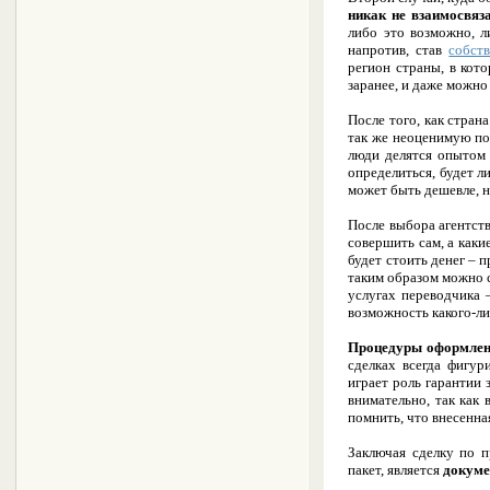
никак не взаимосвяз
либо это возможно, л
напротив, став
собст
регион страны, в кот
заранее, и даже можно
После того, как стран
так же неоценимую по
люди делятся опытом
определиться, будет л
может быть дешевле, н
После выбора агентст
совершить сам, а как
будет стоить денег – 
таким образом можно с
услугах переводчика 
возможность какого-ли
Процедуры оформлени
сделках всегда фигу
играет роль гарантии
внимательно, так как
помнить, что внесенна
Заключая сделку по 
пакет, является
докуме