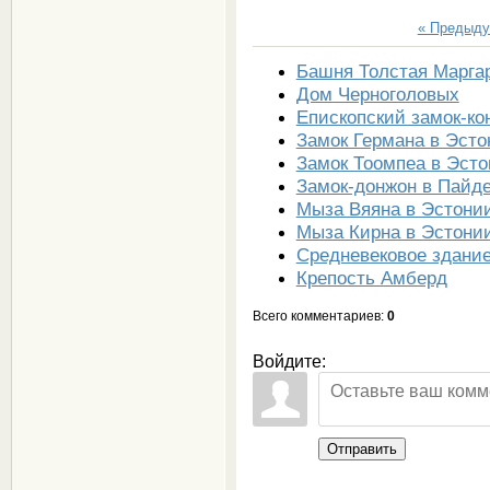
« Предыд
Башня Толстая Марга
Дом Черноголовых
Епископский замок-ко
Замок Германа в Эсто
Замок Тоомпеа в Эст
Замок-донжон в Пайд
Мыза Вяяна в Эстони
Мыза Кирна в Эстони
Средневековое здание
Крепость Амберд
Всего комментариев
:
0
Войдите:
Отправить