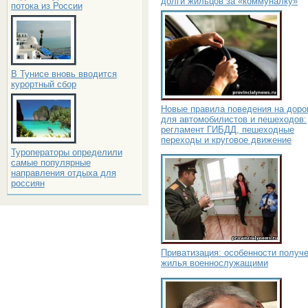
долги жильцов за «коммуналку»
потока из России
В Тунисе вновь вводится
курортный сбор
Новые правила поведения на доро
для автомобилистов и пешеходов:
регламент ГИБДД, пешеходные
переходы и круговое движение
Туроператоры определили
самые популярные
направления отдыха для
россиян
Приватизация: особенности получ
жилья военнослужащими