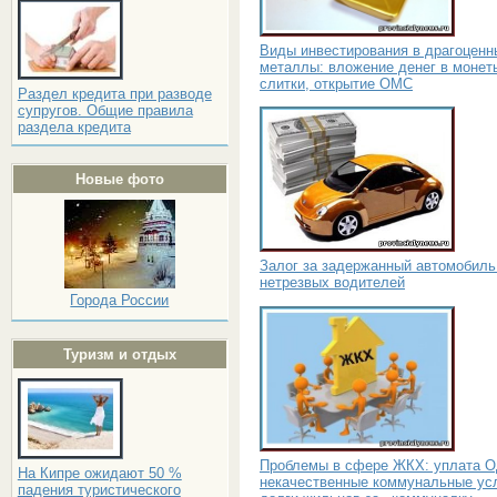
Виды инвестирования в драгоценн
металлы: вложение денег в монет
слитки, открытие ОМС
Раздел кредита при разводе
супругов. Общие правила
раздела кредита
Новые фото
Залог за задержанный автомобиль
нетрезвых водителей
Города России
Туризм и отдых
Проблемы в сфере ЖКХ: уплата О
На Кипре ожидают 50 %
некачественные коммунальные усл
падения туристического