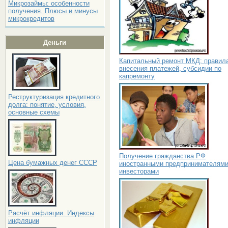
Микрозаймы: особенности
получения. Плюсы и минусы
микрокредитов
Деньги
Капитальный ремонт МКД: правил
внесения платежей, субсидии по
капремонту
Реструктуризация кредитного
долга: понятие, условия,
основные схемы
Получение гражданства РФ
Цена бумажных денег СССР
иностранными предпринимателями
инвесторами
Расчёт инфляции. Индексы
инфляции