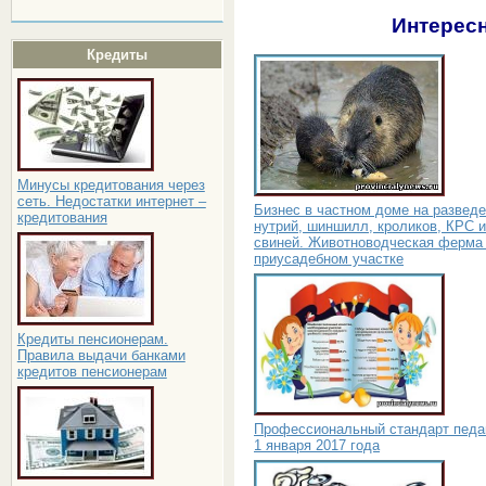
Интересн
Кредиты
Минусы кредитования через
сеть. Недостатки интернет –
Бизнес в частном доме на развед
кредитования
нутрий, шиншилл, кроликов, КРС и
свиней. Животноводческая ферма
приусадебном участке
Кредиты пенсионерам.
Правила выдачи банками
кредитов пенсионерам
Профессиональный стандарт педаг
1 января 2017 года