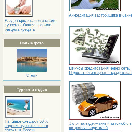
Аккредитация застройщика в банк
Раздел кредита при разводе
супругов. Общие правила
раздела кредита
Новые фото
Минусы кредитования через сеть.
Недостатки интернет – кредитован
Отели
Туризм и отдых
На Кипре ожидают 50 %
Залог за задержанный автомобиль
падения туристического
нетрезвых водителей
потока из России