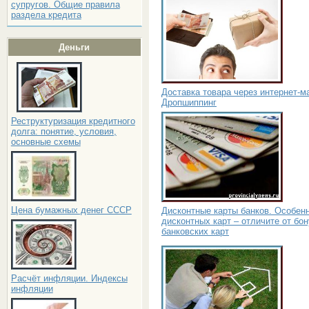
супругов. Общие правила
раздела кредита
Деньги
Доставка товара через интернет-м
Дропшиппинг
Реструктуризация кредитного
долга: понятие, условия,
основные схемы
Цена бумажных денег СССР
Дисконтные карты банков. Особен
дисконтных карт – отличите от бо
банковских карт
Расчёт инфляции. Индексы
инфляции