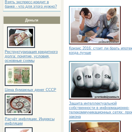
Взять экспресс-кредит в
банке - что для этого нужно?
Деньги
Кризис 2016: стоит ли брать ипоте
Реструктуризация кредитного
когда лучше
долга: понятие, условия,
основные схемы
Цена бумажных денег СССР
Защита интеллектуальной
собственности в информационно-
телекоммуникационных сетях: про
закона
Расчёт инфляции. Индексы
инфляции