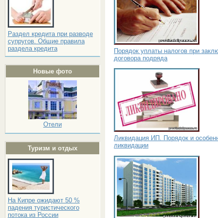
Раздел кредита при разводе
супругов. Общие правила
раздела кредита
Порядок уплаты налогов при закл
договора подряда
Новые фото
Отели
Ликвидация ИП. Порядок и особен
ликвидации
Туризм и отдых
На Кипре ожидают 50 %
падения туристического
потока из России