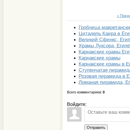
« Пре
Гробница мавретански
Цитадель Каира в Еги
Великий Сфинкс, Егип
Храмы Луксора, Египе
Карнакские храмы Еги
Карнакские храмы
Карнакские храмы в Е
Ступенчатая пирамида
Розовая пирамида в Е
Ломаная пирамида, Е
Всего комментариев
:
0
Войдите:
Отправить