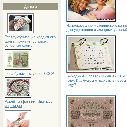
Деньги
Использование материнского капи
для улучшения жилищных услови
Реструктуризация кредитного
долга: понятие, условия,
основные схемы
Цена бумажных денег СССР
Выходные и праздничные дни в 20
году. Как будем отдыхать в новом
году?
Расчёт инфляции. Индексы
инфляции