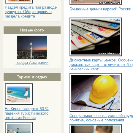
Раздел кредита при разводе
Бумажные деньги царской России
супругов. Общие правила
раздела кредита
Новые фото
Дисконтные карты банков. Особен
Города Австралии
дисконтных карт – отличите от бо
банковских карт
Туризм и отдых
На Кипре ожидают 50 %
падения туристического
Специальная оценка условий труд
потока из России
понятие, основные положения