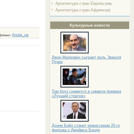
Архитектура стран Европы
[208]
Архитектура стран Африки
[62]
Культурные новости
Anuta_ua
Добавил
:
Джон Малкович сыграет роль Эркюля
Пуаро
Том Круз снимется в сиквеле боевика
«Лучший стрелок»
Дэнни Бойл станет режиссером 25-го
фильма о Джеймсе Бонде