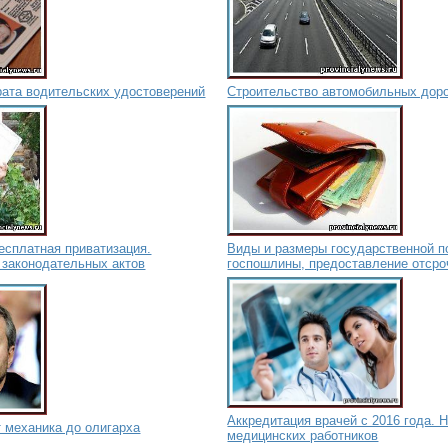
рата водительских удостоверений
Строительство автомобильных доро
есплатная приватизация.
Виды и размеры государственной п
 законодательных актов
госпошлины, предоставление отсро
Аккредитация врачей с 2016 года. 
 механика до олигарха
медицинских работников