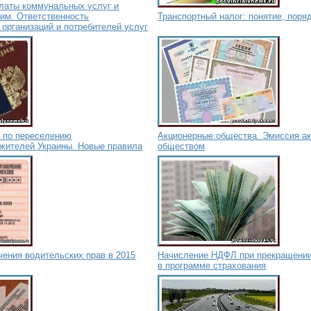
платы коммунальных услуг и
им. Ответственность
Транспортный налог: понятие, поря
организаций и потребителей услуг
е по переселению
Акционерные общества. Эмиссия а
 жителей Украины. Новые правила
обществом
ения водительских прав в 2015
Начисление НДФЛ при прекращении
в программе страхования