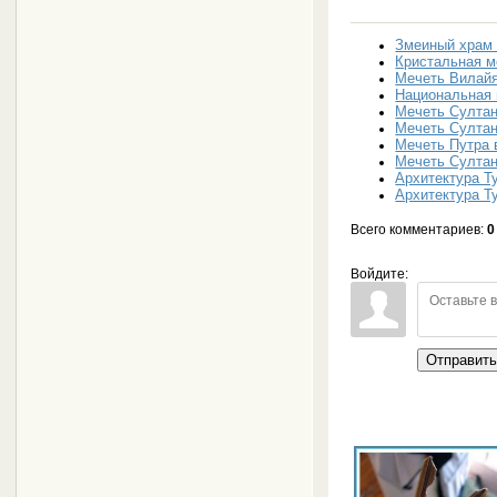
Змеиный храм
Кристальная м
Мечеть Вилайя
Национальная 
Мечеть Султан
Мечеть Султа
Мечеть Путра 
Мечеть Султан
Архитектура Т
Архитектура Т
Всего комментариев
:
0
Войдите:
Отправит