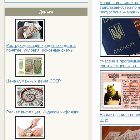
Новое в правилах о
задолженностей по н
ресурсоснабжающих 
Деньги
Реструктуризация кредитного долга:
понятие, условия, основные схемы
Участие в программ
соотечественников -
Цена бумажных денег СССР
Расчёт инфляции. Индексы инфляции
Новые правила получ
году