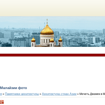
 Малайзии фото
ея
Памятники архитектуры
Архитектура стран Азии
»
»
» Мечеть Джамек в 