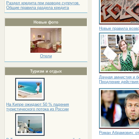
Раздел кредита при разводе супругов.
Общие правила раздела кредита
Новые фото
Новые правила возв
Отели
Туризм и отдых
Дачная амнистия и б
Продление действия
На Кипре ожидают 50 % падения
туристического потока из России
Роман Абрамович: от