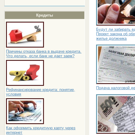
Кредиты
Будут ли забирать е
Проект закона об об
жилье должника
Причины отказа банка в выдаче кредита.
Что делать, если банк не дает заем?
Подача налоговой д
Рефинансирование кредита: понятие,
условия
Как оформить кредитную карту через
интернет