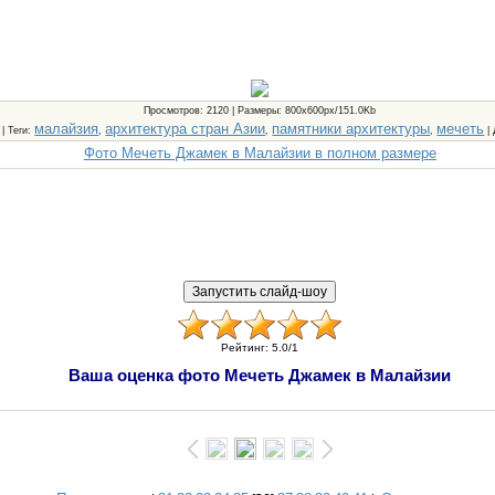
Просмотров
: 2120 |
Размеры
: 800x600px/151.0Kb
малайзия
архитектура стран Азии
памятники архитектуры
мечеть
 |
Теги
:
,
,
,
|
Фото Мечеть Джамек в Малайзии в полном размере
Рейтинг
:
5.0
/
1
Ваша оценка фото Мечеть Джамек в Малайзии