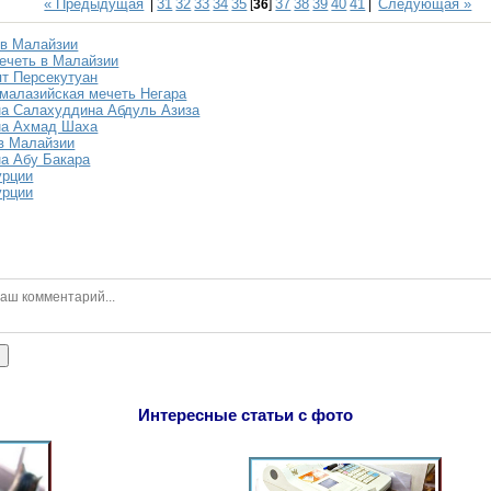
« Предыдущая
31
32
33
34
35
37
38
39
40
41
Следующая »
|
[
36
]
|
 в Малайзии
ечеть в Малайзии
т Персекутуан
малазийская мечеть Негара
а Салахуддина Абдуль Азиза
на Ахмад Шаха
в Малайзии
а Абу Бакара
урции
урции
ь
Интересные статьи с фото