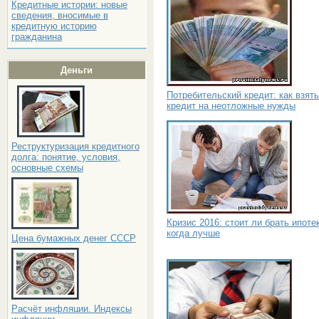
Кредитные истории: новые
сведения, вносимые в
кредитную историю
гражданина
Деньги
Потребительский кредит: как взять
кредит на неотложные нужды
Реструктуризация кредитного
долга: понятие, условия,
основные схемы
Кризис 2016: стоит ли брать ипоте
когда лучше
Цена бумажных денег СССР
Расчёт инфляции. Индексы