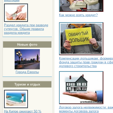
инфляции
Как можно взять кредит?
Раздел кредита при разводе
супругов. Общие правила
раздела кредита
Новые фото
Компенсации дольщикам: формир
фонда защиты прав граждан в сф
долевого строительства
Города Европы
Туризм и отдых
Договор залога недвижимости: ва
моменты договора залога
На Кипре ожидают 50 %